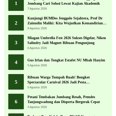
1
Jombang Cari Solusi Lewat Kajian Akademik
7 Agustus 2026
Kunjungi BUMDes Jenggolo Sejahtera, Prof Dr
2
Zainudin Maliki: Kita Wujudkan Kemandirian
Ekonomi dengan Potensi Desa
6 Agustus 2026
Miagan Umbrella Fest 2026 Sukses Digelar, Niken
3
Salindry Jadi Magnet Ribuan Pengunjung
6 Agustus 2026
Gus Irfan dan Tongkat Estafet NU Mbah Hasyim
4
5 Agustus 2026
Ribuan Warga Tumpah Ruah! Bongkot
5
Spectacular Carnival 2026 Jadi Pesta
Kemerdekaan Terbesar di Peterongan
5 Agustus 2026
Petani Tembakau Jombang Resah, Pemdes
6
Tanjungwadung dan Disperta Bergerak Cepat
4 Agustus 2026