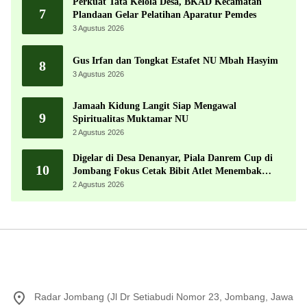
Perkuat Tata Kelola Desa, BKAD Kecamatan
7
Plandaan Gelar Pelatihan Aparatur Pemdes
3 Agustus 2026
Gus Irfan dan Tongkat Estafet NU Mbah Hasyim
8
3 Agustus 2026
Jamaah Kidung Langit Siap Mengawal
9
Spiritualitas Muktamar NU
2 Agustus 2026
Digelar di Desa Denanyar, Piala Danrem Cup di
10
Jombang Fokus Cetak Bibit Atlet Menembak
Berprestasi
2 Agustus 2026
Radar Jombang (Jl Dr Setiabudi Nomor 23, Jombang, Jawa