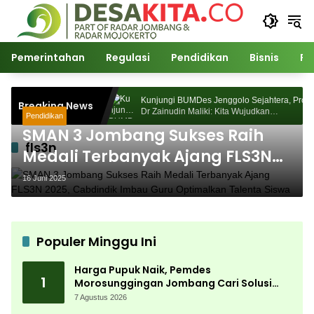
Langsung
ke
konten
Pemerintahan
Regulasi
Pendidikan
Bisnis
Po
des Morosunggingan
Kunjungi BUMDes Jenggolo Sejahtera, Prof
Breaking News
at Kajian Akademik
Dr Zainudin Maliki: Kita Wujudkan
Pendidikan
Kemandirian Ekonomi dengan Potensi Desa
SMAN 3 Jombang Sukses Raih
fls3n
Medali Terbanyak Ajang FLS3N
2025, Cabdindik Imbau Guru
16 Juni 2025
Optimalkan Talenta Siswa
Populer Minggu Ini
Harga Pupuk Naik, Pemdes
1
Morosunggingan Jombang Cari Solusi
Lewat Kajian Akademik
7 Agustus 2026