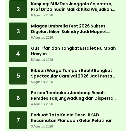
Kunjungi BUMDes Jenggolo Sejahtera,
2
Prof Dr Zainudin Maliki: Kita Wujudkan
Kemandirian Ekonomi dengan Potensi
6 Agustus 2026
Desa
Miagan Umbrella Fest 2026 Sukses
3
Digelar, Niken Salindry Jadi Magnet
Ribuan Pengunjung
6 Agustus 2026
Gus Irfan dan Tongkat Estafet NU Mbah
4
Hasyim
5 Agustus 2026
Ribuan Warga Tumpah Ruah! Bongkot
5
Spectacular Carnival 2026 Jadi Pesta
Kemerdekaan Terbesar di Peterongan
5 Agustus 2026
Petani Tembakau Jombang Resah,
6
Pemdes Tanjungwadung dan Disperta
Bergerak Cepat
4 Agustus 2026
Perkuat Tata Kelola Desa, BKAD
7
Kecamatan Plandaan Gelar Pelatihan
Aparatur Pemdes
3 Agustus 2026