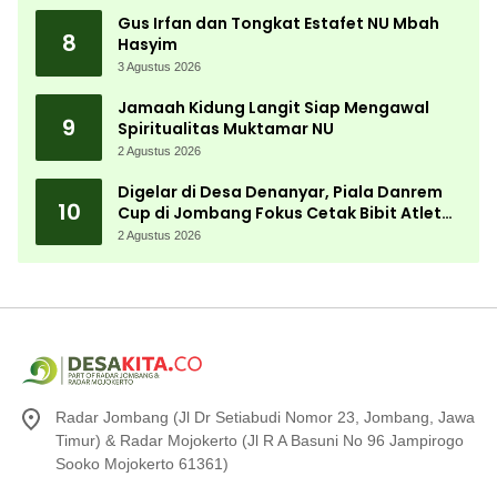
Gus Irfan dan Tongkat Estafet NU Mbah
8
Hasyim
3 Agustus 2026
Jamaah Kidung Langit Siap Mengawal
9
Spiritualitas Muktamar NU
2 Agustus 2026
Digelar di Desa Denanyar, Piala Danrem
10
Cup di Jombang Fokus Cetak Bibit Atlet
Menembak Berprestasi
2 Agustus 2026
Radar Jombang (Jl Dr Setiabudi Nomor 23, Jombang, Jawa
Timur) & Radar Mojokerto (Jl R A Basuni No 96 Jampirogo
Sooko Mojokerto 61361)