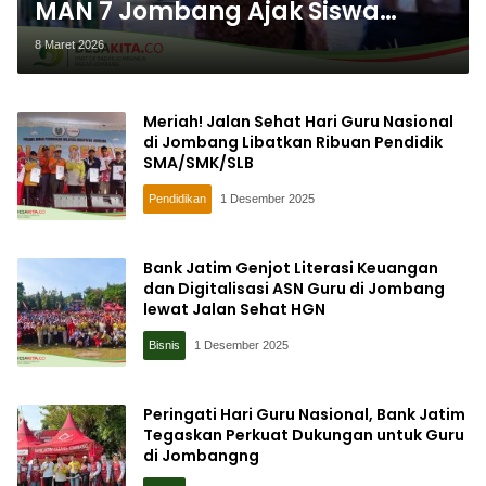
MAN 7 Jombang Ajak Siswa
Berprestasi Sekaligus
8 Maret 2026
Berkarakter, Yuk Intip Profilnya
Meriah! Jalan Sehat Hari Guru Nasional
di Jombang Libatkan Ribuan Pendidik
SMA/SMK/SLB
Pendidikan
1 Desember 2025
Bank Jatim Genjot Literasi Keuangan
dan Digitalisasi ASN Guru di Jombang
lewat Jalan Sehat HGN
Bisnis
1 Desember 2025
Peringati Hari Guru Nasional, Bank Jatim
Tegaskan Perkuat Dukungan untuk Guru
di Jombangng