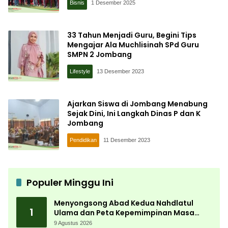
Bisnis
1 Desember 2025
33 Tahun Menjadi Guru, Begini Tips
Mengajar Ala Muchlisinah SPd Guru
SMPN 2 Jombang
Lifestyle
13 Desember 2023
Ajarkan Siswa di Jombang Menabung
Sejak Dini, Ini Langkah Dinas P dan K
Jombang
Pendidikan
11 Desember 2023
Populer Minggu Ini
Menyongsong Abad Kedua Nahdlatul
1
Ulama dan Peta Kepemimpinan Masa
Depan Pasca Muktamar ke-35
9 Agustus 2026