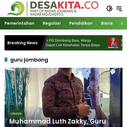
Langsung
ke
konten
Pemerintahan
Regulasi
Pendidikan
Bisnis
Po
Kepedulian PG Djombang Baru, Warga
Pimpin MT
Breaking News
Jombang Dapat Cek Kesehatan Tanpa Biaya
Pembiasa
guru jombang
Lifestyle
Muhammad Luth Zakky, Guru