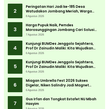
Peringatan Hari Jadi ke-185 Desa
2
Watudakon Jombang Meriah, Warga
Tumpek Blek Padati Karnaval Budaya
8 Agustus 2026
Harga Pupuk Naik, Pemdes
3
Morosunggingan Jombang Cari Solusi
Lewat Kajian Akademik
7 Agustus 2026
Kunjungi BUMDes Jenggolo Sejahtera,
4
Prof Dr Zainudin Maliki: Kita Wujudkan
Kemandirian Ekonomi dengan Potensi
6 Agustus 2026
Desa
Kunjungi BUMDes Jenggolo Sejahtera,
5
Prof Dr Zainudin Maliki: Kita Wujudkan
Kemandirian Ekonomi dengan Potensi
6 Agustus 2026
Desa
Miagan Umbrella Fest 2026 Sukses
6
Digelar, Niken Salindry Jadi Magnet
Ribuan Pengunjung
6 Agustus 2026
Gus Irfan dan Tongkat Estafet NU Mbah
7
Hasyim
5 Agustus 2026