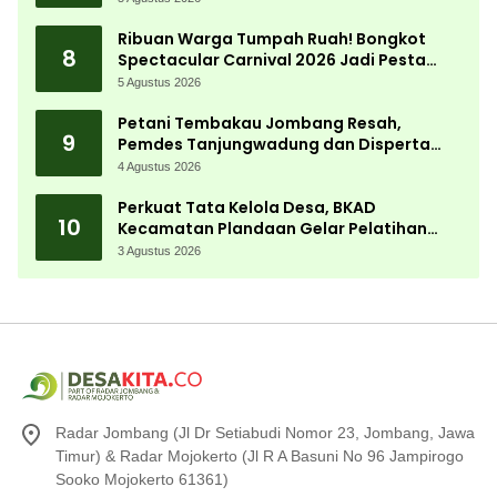
Ribuan Warga Tumpah Ruah! Bongkot
8
Spectacular Carnival 2026 Jadi Pesta
Kemerdekaan Terbesar di Peterongan
5 Agustus 2026
Petani Tembakau Jombang Resah,
9
Pemdes Tanjungwadung dan Disperta
Bergerak Cepat
4 Agustus 2026
Perkuat Tata Kelola Desa, BKAD
10
Kecamatan Plandaan Gelar Pelatihan
Aparatur Pemdes
3 Agustus 2026
Radar Jombang (Jl Dr Setiabudi Nomor 23, Jombang, Jawa
Timur) & Radar Mojokerto (Jl R A Basuni No 96 Jampirogo
Sooko Mojokerto 61361)