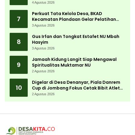
Bergerak Cepat
4 Agustus 2026
Perkuat Tata Kelola Desa, BKAD
7
Kecamatan Plandaan Gelar Pelatihan
Aparatur Pemdes
3 Agustus 2026
Gus Irfan dan Tongkat Estafet NU Mbah
8
Hasyim
3 Agustus 2026
Jamaah Kidung Langit Siap Mengawal
9
Spiritualitas Muktamar NU
2 Agustus 2026
Digelar di Desa Denanyar, Piala Danrem
10
Cup di Jombang Fokus Cetak Bibit Atlet
Menembak Berprestasi
2 Agustus 2026