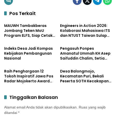
Pos Terkait
Pendidikan
Pendidikan
MAUWH Tambakberas
Engineers in Action 2026:
Jombang Teken MoU
Kolaborasi Mahasiswa ITS
Program ELFS, Siap Cetak
dan NTUST Taiwan Sulap
Pendidikan
Pemerintahan
Siswa Berdaya Saing
Desa Kemiri Menjadi
Global
Laboratorium Inovasi
Indeks Desa Jadi Kompas
Pengasuh Ponpes
Berkelanjutan
Kebijakan Pembangunan
Amanatul Ummah KH Asep
Nasional
Saifuddin Chalim, Setia
Pemerintahan
Pemerintahan
Membersamai Dunia
Pendidikan
Raih Penghargaan 12
Desa Balongmojo,
Tokoh Inspiratif Jawa Pos
Kecamatan Puri, Bekali
Radar Mojokerto Award
Peserta SOTH Kecakapan
2026, Bupati Albarraa
dan Keterampilan Pola
Apresiasi JPRM atas
Asuh Anak
Kontribusi dalam
Tinggalkan Balasan
Pembangunan Daerah
Alamat email Anda tidak akan dipublikasikan.
Ruas yang wajib
ditandai
*