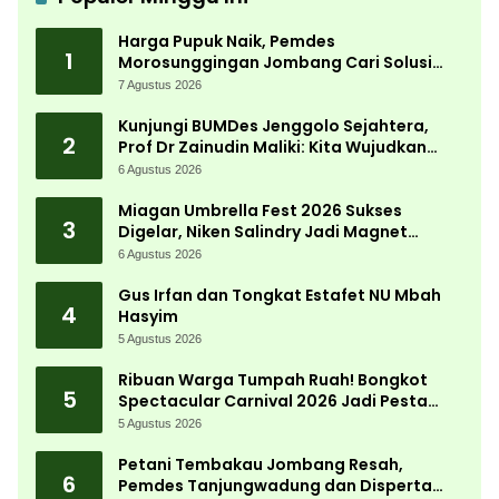
Harga Pupuk Naik, Pemdes
1
Morosunggingan Jombang Cari Solusi
Lewat Kajian Akademik
7 Agustus 2026
Kunjungi BUMDes Jenggolo Sejahtera,
2
Prof Dr Zainudin Maliki: Kita Wujudkan
Kemandirian Ekonomi dengan Potensi
6 Agustus 2026
Desa
Miagan Umbrella Fest 2026 Sukses
3
Digelar, Niken Salindry Jadi Magnet
Ribuan Pengunjung
6 Agustus 2026
Gus Irfan dan Tongkat Estafet NU Mbah
4
Hasyim
5 Agustus 2026
Ribuan Warga Tumpah Ruah! Bongkot
5
Spectacular Carnival 2026 Jadi Pesta
Kemerdekaan Terbesar di Peterongan
5 Agustus 2026
Petani Tembakau Jombang Resah,
6
Pemdes Tanjungwadung dan Disperta