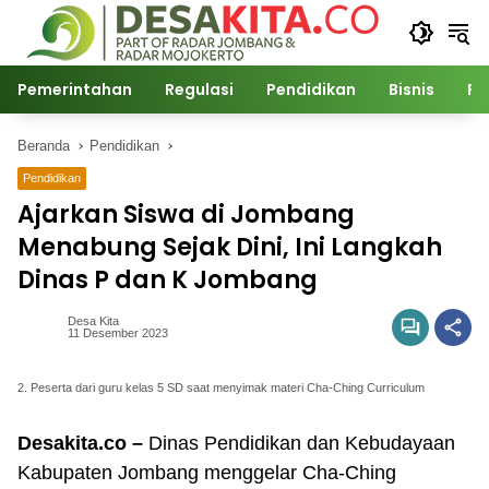
Langsung
ke
konten
Pemerintahan
Regulasi
Pendidikan
Bisnis
Po
Beranda
Pendidikan
Pendidikan
Ajarkan Siswa di Jombang
Menabung Sejak Dini, Ini Langkah
Dinas P dan K Jombang
Desa Kita
11 Desember 2023
2. Peserta dari guru kelas 5 SD saat menyimak materi Cha-Ching Curriculum
Desakita.co –
Dinas Pendidikan dan Kebudayaan
Kabupaten Jombang menggelar Cha-Ching