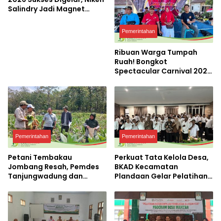
Salindry Jadi Magnet
Ribuan Pengunjung
Pemerintahan
Ribuan Warga Tumpah
Ruah! Bongkot
Spectacular Carnival 2026
Jadi Pesta Kemerdekaan
Terbesar di Peterongan
Pemerintahan
Pemerintahan
Petani Tembakau
Perkuat Tata Kelola Desa,
Jombang Resah, Pemdes
BKAD Kecamatan
Tanjungwadung dan
Plandaan Gelar Pelatihan
Disperta Bergerak Cepat
Aparatur Pemdes