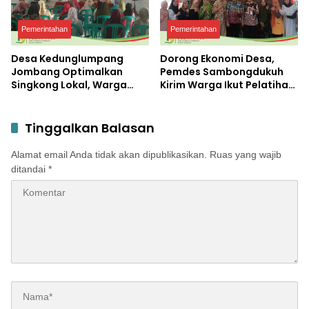
Pemerintahan
Pemerintahan
Desa Kedunglumpang
Dorong Ekonomi Desa,
Jombang Optimalkan
Pemdes Sambongdukuh
Singkong Lokal, Warga
Kirim Warga Ikut Pelatihan
Diajari Produksi Tepung
UMKM Program WUB
Mocaf
Jombang
Tinggalkan Balasan
Alamat email Anda tidak akan dipublikasikan.
Ruas yang wajib
ditandai
*