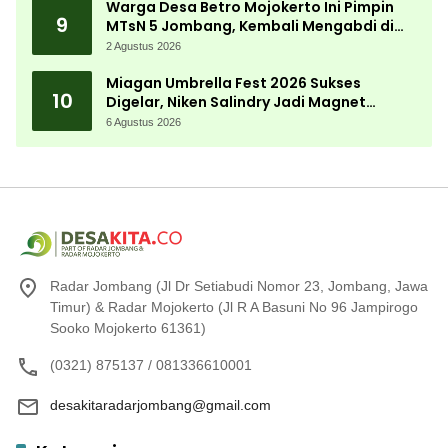
Warga Desa Betro Mojokerto Ini Pimpin
9
MTsN 5 Jombang, Kembali Mengabdi di
Almamater
2 Agustus 2026
Miagan Umbrella Fest 2026 Sukses
10
Digelar, Niken Salindry Jadi Magnet
Ribuan Pengunjung
6 Agustus 2026
Radar Jombang (Jl Dr Setiabudi Nomor 23, Jombang, Jawa
Timur) & Radar Mojokerto (Jl R A Basuni No 96 Jampirogo
Sooko Mojokerto 61361)
(0321) 875137 / 081336610001
desakitaradarjombang@gmail.com