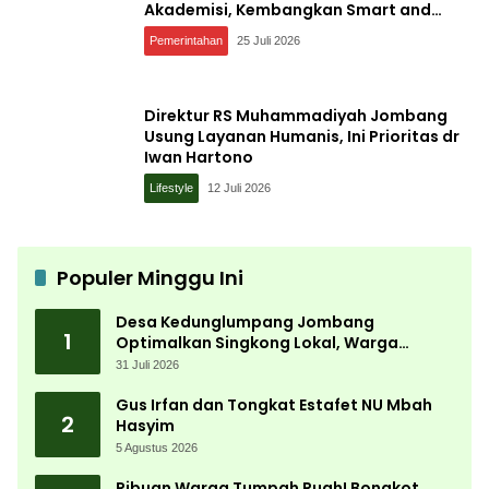
Akademisi, Kembangkan Smart and
Sustainable Village, Ini Tujuannya
Pemerintahan
25 Juli 2026
Direktur RS Muhammadiyah Jombang
Usung Layanan Humanis, Ini Prioritas dr
Iwan Hartono
Lifestyle
12 Juli 2026
Populer Minggu Ini
Desa Kedunglumpang Jombang
1
Optimalkan Singkong Lokal, Warga
Diajari Produksi Tepung Mocaf
31 Juli 2026
Gus Irfan dan Tongkat Estafet NU Mbah
2
Hasyim
5 Agustus 2026
Ribuan Warga Tumpah Ruah! Bongkot