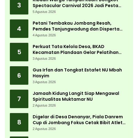
3
Spectacular Carnival 2026 Jadi Pesta
Kemerdekaan Terbesar di Peterongan
5 Agustus 2026
Petani Tembakau Jombang Resah,
4
Pemdes Tanjungwadung dan Disperta
Bergerak Cepat
4 Agustus 2026
Perkuat Tata Kelola Desa, BKAD
5
Kecamatan Plandaan Gelar Pelatihan
Aparatur Pemdes
3 Agustus 2026
Gus Irfan dan Tongkat Estafet NU Mbah
6
Hasyim
3 Agustus 2026
Jamaah Kidung Langit Siap Mengawal
7
Spiritualitas Muktamar NU
2 Agustus 2026
Digelar di Desa Denanyar, Piala Danrem
8
Cup di Jombang Fokus Cetak Bibit Atlet
Menembak Berprestasi
2 Agustus 2026