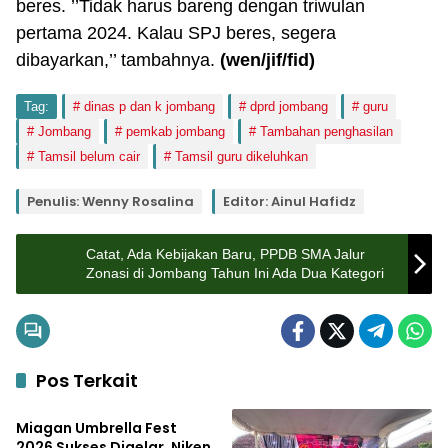
beres. ’’Tidak harus bareng dengan triwulan
pertama 2024. Kalau SPJ beres, segera
dibayarkan,’’ tambahnya.
(wen/jif/fid)
Tag:
dinas p dan k jombang
dprd jombang
guru
Jombang
pemkab jombang
Tambahan penghasilan
Tamsil belum cair
Tamsil guru dikeluhkan
Penulis: Wenny Rosalina
Editor: Ainul Hafidz
Catat, Ada Kebijakan Baru, PPDB SMA Jalur
Zonasi di Jombang Tahun Ini Ada Dua Kategori
Pos Terkait
Pemerintahan
Miagan Umbrella Fest
2026 Sukses Digelar, Niken