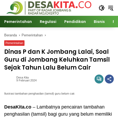
Langsung
ke
konten
Pemerintahan
Regulasi
Pendidikan
Bisnis
Po
Beranda
Pemerintahan
Pemerintahan
Dinas P dan K Jombang Lalai, Soal
Guru di Jombang Keluhkan Tamsil
Sejak Tahun Lalu Belum Cair
Desa Kita
9 Februari 2024
Ilustrasi tambahan penghasilan (tamsil) guru belum cair.
DesaKita.co
– Lambatnya pencairan tambahan
penghasilan (tamsil) bagi guru yang belum memiliki