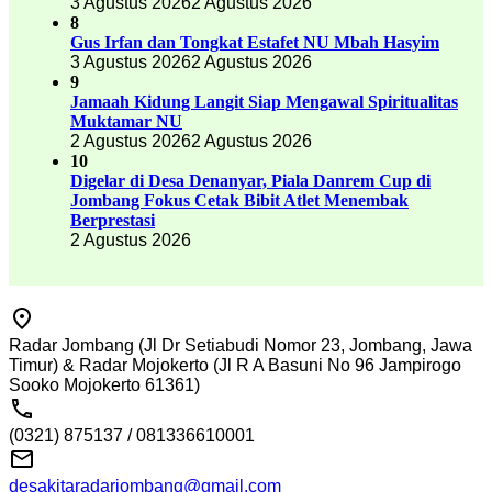
3 Agustus 2026
2 Agustus 2026
8
Gus Irfan dan Tongkat Estafet NU Mbah Hasyim
3 Agustus 2026
2 Agustus 2026
9
Jamaah Kidung Langit Siap Mengawal Spiritualitas
Muktamar NU
2 Agustus 2026
2 Agustus 2026
10
Digelar di Desa Denanyar, Piala Danrem Cup di
Jombang Fokus Cetak Bibit Atlet Menembak
Berprestasi
2 Agustus 2026
Radar Jombang (Jl Dr Setiabudi Nomor 23, Jombang, Jawa
Timur) & Radar Mojokerto (Jl R A Basuni No 96 Jampirogo
Sooko Mojokerto 61361)
(0321) 875137 / 081336610001
desakitaradarjombang@gmail.com