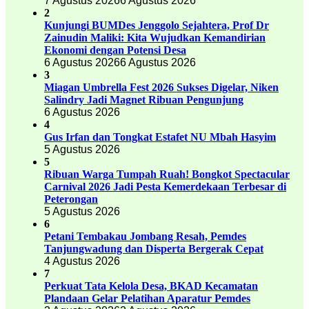
7 Agustus 2026
6 Agustus 2026
2
Kunjungi BUMDes Jenggolo Sejahtera, Prof Dr
Zainudin Maliki: Kita Wujudkan Kemandirian
Ekonomi dengan Potensi Desa
6 Agustus 2026
6 Agustus 2026
3
Miagan Umbrella Fest 2026 Sukses Digelar, Niken
Salindry Jadi Magnet Ribuan Pengunjung
6 Agustus 2026
4
Gus Irfan dan Tongkat Estafet NU Mbah Hasyim
5 Agustus 2026
5
Ribuan Warga Tumpah Ruah! Bongkot Spectacular
Carnival 2026 Jadi Pesta Kemerdekaan Terbesar di
Peterongan
5 Agustus 2026
6
Petani Tembakau Jombang Resah, Pemdes
Tanjungwadung dan Disperta Bergerak Cepat
4 Agustus 2026
7
Perkuat Tata Kelola Desa, BKAD Kecamatan
Plandaan Gelar Pelatihan Aparatur Pemdes