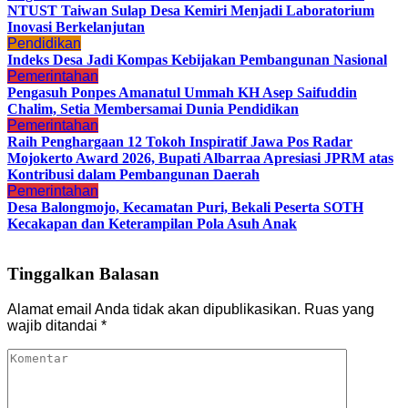
NTUST Taiwan Sulap Desa Kemiri Menjadi Laboratorium
Inovasi Berkelanjutan
Pendidikan
Indeks Desa Jadi Kompas Kebijakan Pembangunan Nasional
Pemerintahan
Pengasuh Ponpes Amanatul Ummah KH Asep Saifuddin
Chalim, Setia Membersamai Dunia Pendidikan
Pemerintahan
Raih Penghargaan 12 Tokoh Inspiratif Jawa Pos Radar
Mojokerto Award 2026, Bupati Albarraa Apresiasi JPRM atas
Kontribusi dalam Pembangunan Daerah
Pemerintahan
Desa Balongmojo, Kecamatan Puri, Bekali Peserta SOTH
Kecakapan dan Keterampilan Pola Asuh Anak
Tinggalkan Balasan
Alamat email Anda tidak akan dipublikasikan.
Ruas yang
wajib ditandai
*