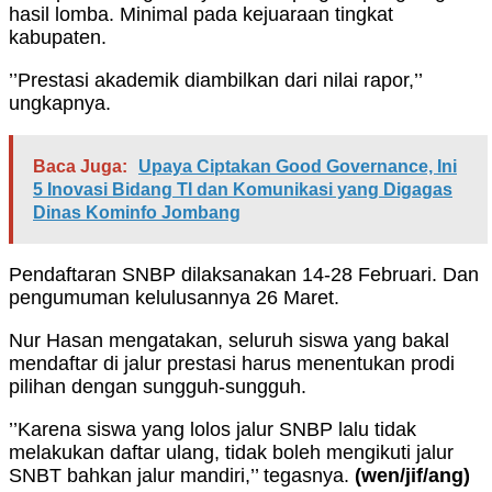
hasil lomba. Minimal pada kejuaraan tingkat
kabupaten.
’’Prestasi akademik diambilkan dari nilai rapor,’’
ungkapnya.
Baca Juga:
Upaya Ciptakan Good Governance, Ini
5 Inovasi Bidang TI dan Komunikasi yang Digagas
Dinas Kominfo Jombang
Pendaftaran SNBP dilaksanakan 14-28 Februari. Dan
pengumuman kelulusannya 26 Maret.
Nur Hasan mengatakan, seluruh siswa yang bakal
mendaftar di jalur prestasi harus menentukan prodi
pilihan dengan sungguh-sungguh.
’’Karena siswa yang lolos jalur SNBP lalu tidak
melakukan daftar ulang, tidak boleh mengikuti jalur
SNBT bahkan jalur mandiri,’’ tegasnya.
(wen/jif/ang)