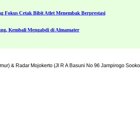
g Fokus Cetak Bibit Atlet Menembak Berprestasi
ang, Kembali Mengabdi di Almamater
mur) & Radar Mojokerto (Jl R A Basuni No 96 Jampirogo Sooko