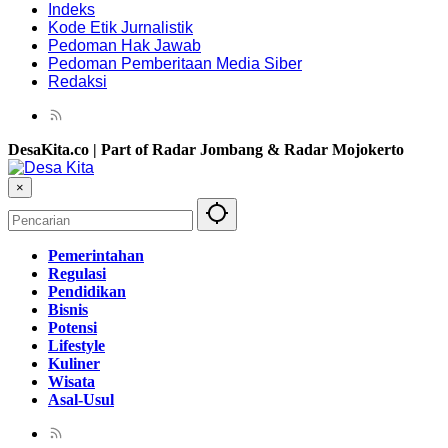
Indeks
Kode Etik Jurnalistik
Pedoman Hak Jawab
Pedoman Pemberitaan Media Siber
Redaksi
DesaKita.co | Part of Radar Jombang & Radar Mojokerto
×
Pemerintahan
Regulasi
Pendidikan
Bisnis
Potensi
Lifestyle
Kuliner
Wisata
Asal-Usul