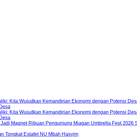
 Desa
 Desa
Miagan Umbrella Fest 2026 S
dan Tongkat Estafet NU Mbah Hasyim