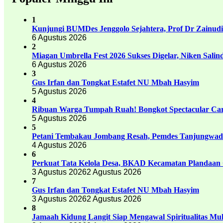
1
Kunjungi BUMDes Jenggolo Sejahtera, Prof Dr Zainud
6 Agustus 2026
2
Miagan Umbrella Fest 2026 Sukses Digelar, Niken Sali
6 Agustus 2026
3
Gus Irfan dan Tongkat Estafet NU Mbah Hasyim
5 Agustus 2026
4
Ribuan Warga Tumpah Ruah! Bongkot Spectacular Carn
5 Agustus 2026
5
Petani Tembakau Jombang Resah, Pemdes Tanjungwadu
4 Agustus 2026
6
Perkuat Tata Kelola Desa, BKAD Kecamatan Plandaan 
3 Agustus 2026
2 Agustus 2026
7
Gus Irfan dan Tongkat Estafet NU Mbah Hasyim
3 Agustus 2026
2 Agustus 2026
8
Jamaah Kidung Langit Siap Mengawal Spiritualitas M