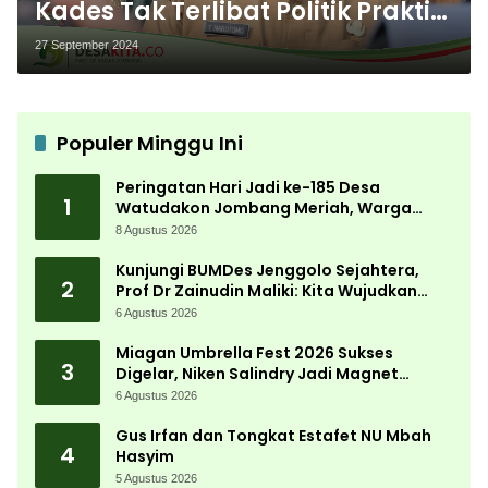
Kades Tak Terlibat Politik Praktis
di Masa Kampanye, Ini
27 September 2024
Sanksinya Jika Bandel
Populer Minggu Ini
Peringatan Hari Jadi ke-185 Desa
1
Watudakon Jombang Meriah, Warga
Tumpek Blek Padati Karnaval Budaya
8 Agustus 2026
Kunjungi BUMDes Jenggolo Sejahtera,
2
Prof Dr Zainudin Maliki: Kita Wujudkan
Kemandirian Ekonomi dengan Potensi
6 Agustus 2026
Desa
Miagan Umbrella Fest 2026 Sukses
3
Digelar, Niken Salindry Jadi Magnet
Ribuan Pengunjung
6 Agustus 2026
Gus Irfan dan Tongkat Estafet NU Mbah
4
Hasyim
5 Agustus 2026