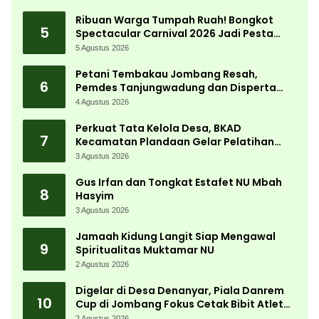
Ribuan Warga Tumpah Ruah! Bongkot
5
Spectacular Carnival 2026 Jadi Pesta
Kemerdekaan Terbesar di Peterongan
5 Agustus 2026
Petani Tembakau Jombang Resah,
6
Pemdes Tanjungwadung dan Disperta
Bergerak Cepat
4 Agustus 2026
Perkuat Tata Kelola Desa, BKAD
7
Kecamatan Plandaan Gelar Pelatihan
Aparatur Pemdes
3 Agustus 2026
Gus Irfan dan Tongkat Estafet NU Mbah
8
Hasyim
3 Agustus 2026
Jamaah Kidung Langit Siap Mengawal
9
Spiritualitas Muktamar NU
2 Agustus 2026
Digelar di Desa Denanyar, Piala Danrem
10
Cup di Jombang Fokus Cetak Bibit Atlet
Menembak Berprestasi
2 Agustus 2026