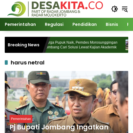
Langsung
ke
konten
Pemerintahan
Regulasi
Pendidikan
Bisnis
Po
Watudakon
Harga Pupuk Naik, Pemdes Morosunggingan
K
Breaking News
k Padati
Jombang Cari Solusi Lewat Kajian Akademik
D
K
harus netral
Pemerintahan
Pj Bupati Jombang Ingatkan