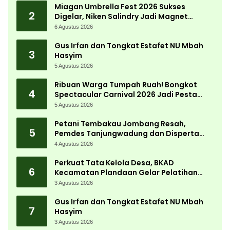
Miagan Umbrella Fest 2026 Sukses
2
Digelar, Niken Salindry Jadi Magnet
Ribuan Pengunjung
6 Agustus 2026
Gus Irfan dan Tongkat Estafet NU Mbah
3
Hasyim
5 Agustus 2026
Ribuan Warga Tumpah Ruah! Bongkot
4
Spectacular Carnival 2026 Jadi Pesta
Kemerdekaan Terbesar di Peterongan
5 Agustus 2026
Petani Tembakau Jombang Resah,
5
Pemdes Tanjungwadung dan Disperta
Bergerak Cepat
4 Agustus 2026
Perkuat Tata Kelola Desa, BKAD
6
Kecamatan Plandaan Gelar Pelatihan
Aparatur Pemdes
3 Agustus 2026
Gus Irfan dan Tongkat Estafet NU Mbah
7
Hasyim
3 Agustus 2026