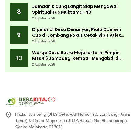
Jamaah Kidung Langit Siap Mengawal
8
Spiritualitas Muktamar NU
2 Agustus 2026
Digelar di Desa Denanyar, Piala Danrem
9
Cup di Jombang Fokus Cetak Bibit Atlet
Menembak Berprestasi
2 Agustus 2026
Warga Desa Betro Mojokerto Ini Pimpin
10
MTsN 5 Jombang, Kembali Mengabdi di
Almamater
2 Agustus 2026
Radar Jombang (Jl Dr Setiabudi Nomor 23, Jombang, Jawa
Timur) & Radar Mojokerto (Jl R A Basuni No 96 Jampirogo
Sooko Mojokerto 61361)