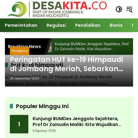
Langsung
ke
konten
Pemerintahan
Regulasi
Pendidikan
Bisnis
Po
ejahtera, Prof
Kunjungi BUMDes Jenggolo Sejahtera, Prof
Breaking News
udkan
Dr Zainudin Maliki: Kita Wujudkan
Pendidikan
n Potensi Desa
Kemandirian Ekonomi dengan Potensi Desa
Peringatan HUT ke-19 Himpaudi
hut k-19 himpaudi
di Jombang Meriah, Sebarkan
Semangat Hidup Sehat dan
29 September 2024
Kebersamaan
Populer Minggu Ini
Kunjungi BUMDes Jenggolo Sejahtera,
1
Prof Dr Zainudin Maliki: Kita Wujudkan
Kemandirian Ekonomi dengan Potensi
6 Agustus 2026
Desa