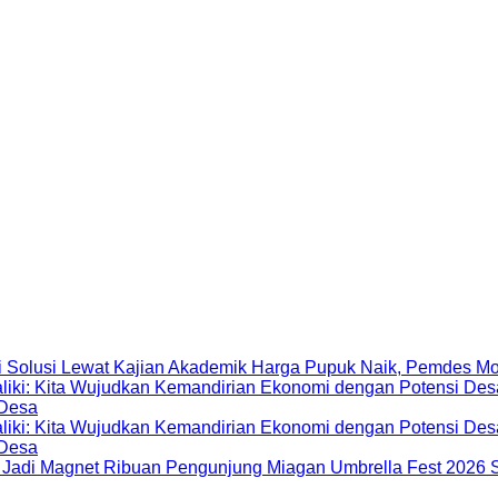
Harga Pupuk Naik, Pemdes Mo
 Desa
 Desa
Miagan Umbrella Fest 2026 S