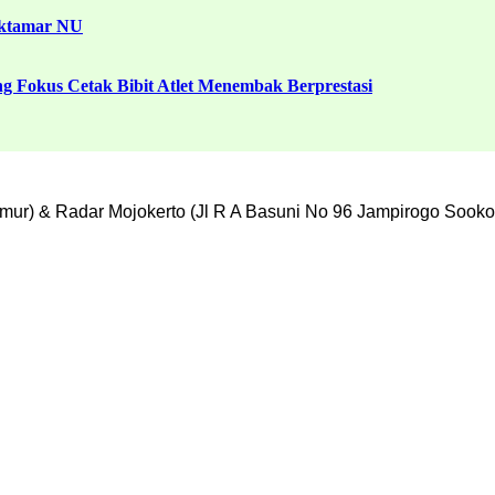
uktamar NU
g Fokus Cetak Bibit Atlet Menembak Berprestasi
mur) & Radar Mojokerto (Jl R A Basuni No 96 Jampirogo Sooko