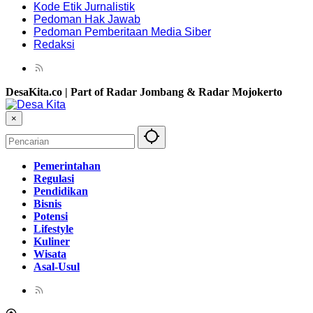
Kode Etik Jurnalistik
Pedoman Hak Jawab
Pedoman Pemberitaan Media Siber
Redaksi
DesaKita.co | Part of Radar Jombang & Radar Mojokerto
×
Pemerintahan
Regulasi
Pendidikan
Bisnis
Potensi
Lifestyle
Kuliner
Wisata
Asal-Usul