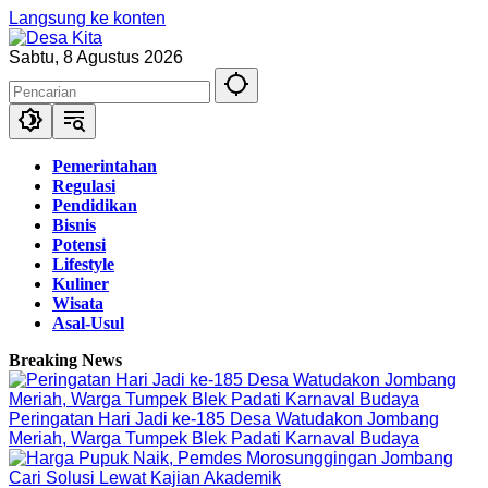
Langsung ke konten
Sabtu, 8 Agustus 2026
Pemerintahan
Regulasi
Pendidikan
Bisnis
Potensi
Lifestyle
Kuliner
Wisata
Asal-Usul
Breaking News
Peringatan Hari Jadi ke-185 Desa Watudakon Jombang
Meriah, Warga Tumpek Blek Padati Karnaval Budaya