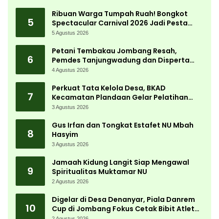
Ribuan Warga Tumpah Ruah! Bongkot
5
Spectacular Carnival 2026 Jadi Pesta
Kemerdekaan Terbesar di Peterongan
5 Agustus 2026
Petani Tembakau Jombang Resah,
6
Pemdes Tanjungwadung dan Disperta
Bergerak Cepat
4 Agustus 2026
Perkuat Tata Kelola Desa, BKAD
7
Kecamatan Plandaan Gelar Pelatihan
Aparatur Pemdes
3 Agustus 2026
Gus Irfan dan Tongkat Estafet NU Mbah
8
Hasyim
3 Agustus 2026
Jamaah Kidung Langit Siap Mengawal
9
Spiritualitas Muktamar NU
2 Agustus 2026
Digelar di Desa Denanyar, Piala Danrem
10
Cup di Jombang Fokus Cetak Bibit Atlet
Menembak Berprestasi
2 Agustus 2026