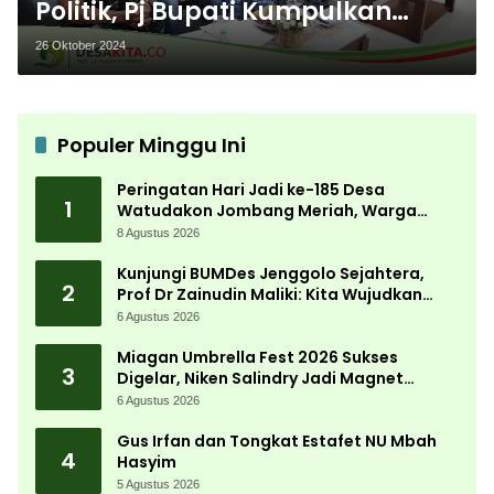
Politik, Pj Bupati Kumpulkan
Seluruh Kades di Jombang
26 Oktober 2024
Populer Minggu Ini
Peringatan Hari Jadi ke-185 Desa
1
Watudakon Jombang Meriah, Warga
Tumpek Blek Padati Karnaval Budaya
8 Agustus 2026
Kunjungi BUMDes Jenggolo Sejahtera,
2
Prof Dr Zainudin Maliki: Kita Wujudkan
Kemandirian Ekonomi dengan Potensi
6 Agustus 2026
Desa
Miagan Umbrella Fest 2026 Sukses
3
Digelar, Niken Salindry Jadi Magnet
Ribuan Pengunjung
6 Agustus 2026
Gus Irfan dan Tongkat Estafet NU Mbah
4
Hasyim
5 Agustus 2026