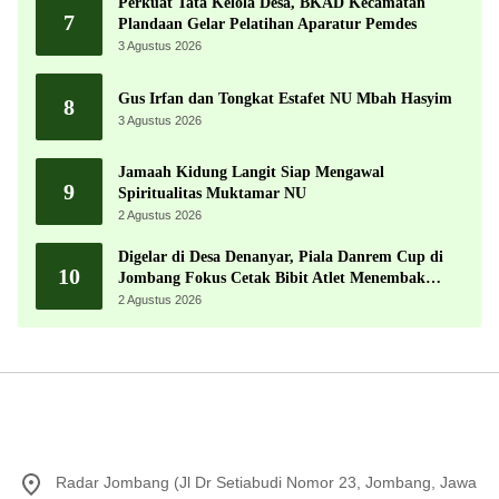
Perkuat Tata Kelola Desa, BKAD Kecamatan
7
Plandaan Gelar Pelatihan Aparatur Pemdes
3 Agustus 2026
Gus Irfan dan Tongkat Estafet NU Mbah Hasyim
8
3 Agustus 2026
Jamaah Kidung Langit Siap Mengawal
9
Spiritualitas Muktamar NU
2 Agustus 2026
Digelar di Desa Denanyar, Piala Danrem Cup di
10
Jombang Fokus Cetak Bibit Atlet Menembak
Berprestasi
2 Agustus 2026
Radar Jombang (Jl Dr Setiabudi Nomor 23, Jombang, Jawa