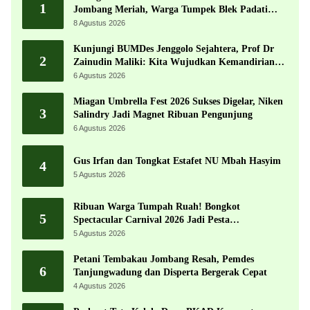
1
Jombang Meriah, Warga Tumpek Blek Padati
Karnaval Budaya
8 Agustus 2026
Kunjungi BUMDes Jenggolo Sejahtera, Prof Dr
2
Zainudin Maliki: Kita Wujudkan Kemandirian
Ekonomi dengan Potensi Desa
6 Agustus 2026
Miagan Umbrella Fest 2026 Sukses Digelar, Niken
3
Salindry Jadi Magnet Ribuan Pengunjung
6 Agustus 2026
Gus Irfan dan Tongkat Estafet NU Mbah Hasyim
4
5 Agustus 2026
Ribuan Warga Tumpah Ruah! Bongkot
5
Spectacular Carnival 2026 Jadi Pesta
Kemerdekaan Terbesar di Peterongan
5 Agustus 2026
Petani Tembakau Jombang Resah, Pemdes
6
Tanjungwadung dan Disperta Bergerak Cepat
4 Agustus 2026