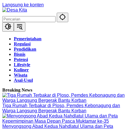
Langsung ke konten
Pemerintahan
Regulasi
Pendidikan
Bisnis
Potensi
Lifestyle
Kuliner
Wisata
Asal-Usul
Breaking News
Tiga Rumah Terbakar di Ploso, Pemdes Kebonagung dan
Warga Langsung Bergerak Bantu Korban
Menyongsong Abad Kedua Nahdlatul Ulama dan Peta