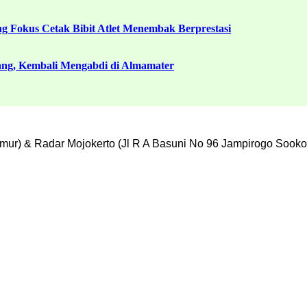
g Fokus Cetak Bibit Atlet Menembak Berprestasi
ang, Kembali Mengabdi di Almamater
mur) & Radar Mojokerto (Jl R A Basuni No 96 Jampirogo Sooko