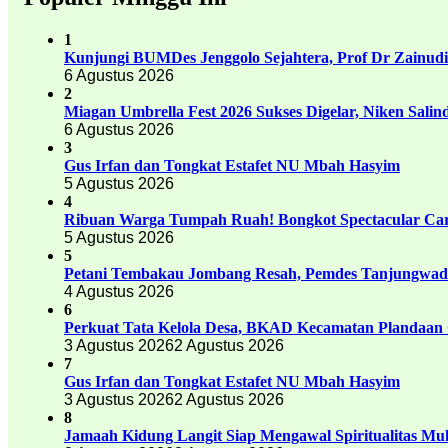
1
Kunjungi BUMDes Jenggolo Sejahtera, Prof Dr Zainud
6 Agustus 2026
2
Miagan Umbrella Fest 2026 Sukses Digelar, Niken Sali
6 Agustus 2026
3
Gus Irfan dan Tongkat Estafet NU Mbah Hasyim
5 Agustus 2026
4
Ribuan Warga Tumpah Ruah! Bongkot Spectacular Carn
5 Agustus 2026
5
Petani Tembakau Jombang Resah, Pemdes Tanjungwadu
4 Agustus 2026
6
Perkuat Tata Kelola Desa, BKAD Kecamatan Plandaan 
3 Agustus 2026
2 Agustus 2026
7
Gus Irfan dan Tongkat Estafet NU Mbah Hasyim
3 Agustus 2026
2 Agustus 2026
8
Jamaah Kidung Langit Siap Mengawal Spiritualitas M