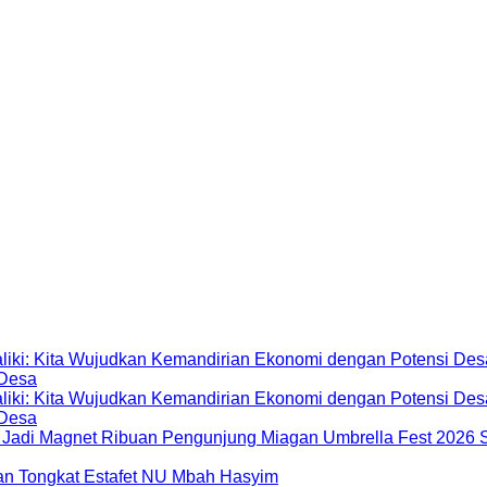
 Desa
 Desa
Miagan Umbrella Fest 2026 S
dan Tongkat Estafet NU Mbah Hasyim