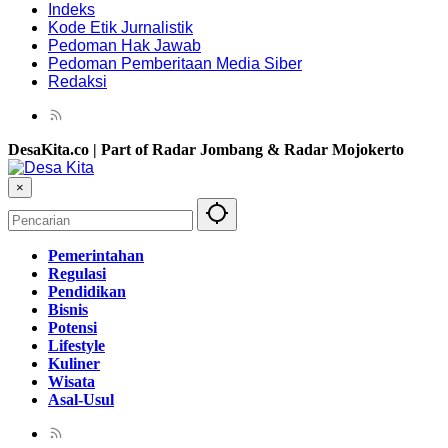
Indeks
Kode Etik Jurnalistik
Pedoman Hak Jawab
Pedoman Pemberitaan Media Siber
Redaksi
DesaKita.co | Part of Radar Jombang & Radar Mojokerto
×
Pemerintahan
Regulasi
Pendidikan
Bisnis
Potensi
Lifestyle
Kuliner
Wisata
Asal-Usul