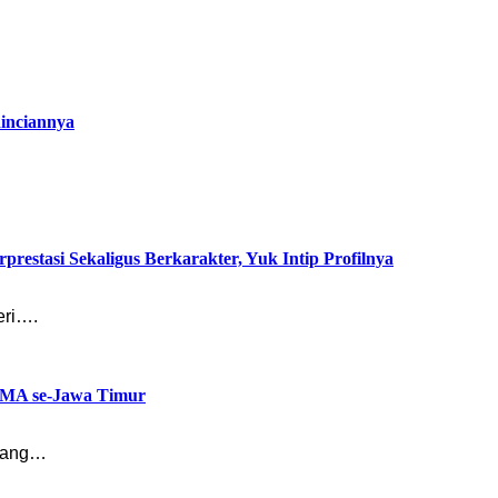
inciannya
tasi Sekaligus Berkarakter, Yuk Intip Profilnya
eri….
SMA se-Jawa Timur
mbang…