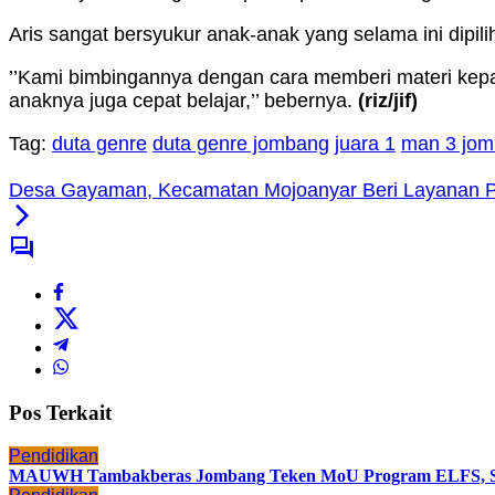
Aris sangat bersyukur anak-anak yang selama ini dipil
’’Kami bimbingannya dengan cara memberi materi kepa
anaknya juga cepat belajar,’’ bebernya.
(riz
/jif)
Tag:
duta genre
duta genre jombang
juara 1
man 3 jo
Desa Gayaman, Kecamatan Mojoanyar Beri Layanan Pri
Pos Terkait
Pendidikan
MAUWH Tambakberas Jombang Teken MoU Program ELFS, Siap