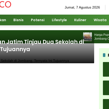
Jumat, 7 Agustus 2026
ikan
Bisnis
Potensi
Lifestyle
Kuliner
Wisata
Harga Pupuk N
Jombang Cari S
n Jatim Tinjau Dua Sekolah di
 Tujuannya