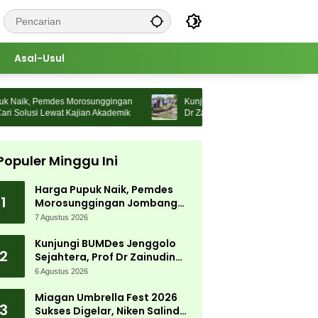
Asal-Usul
aik, Pemdes Morosunggingan
Kunjungi BUMDes Jenggolo Sejahtera,
olusi Lewat Kajian Akademik
Dr Zainudin Maliki: Kita Wujudkan
Kemandirian Ekonomi dengan Potensi
Populer Minggu Ini
Harga Pupuk Naik, Pemdes
1
Morosunggingan Jombang
Cari Solusi Lewat Kajian
7 Agustus 2026
Akademik
Kunjungi BUMDes Jenggolo
2
Sejahtera, Prof Dr Zainudin
Maliki: Kita Wujudkan
6 Agustus 2026
Kemandirian Ekonomi dengan
Potensi Desa
Miagan Umbrella Fest 2026
3
Sukses Digelar, Niken Salindry