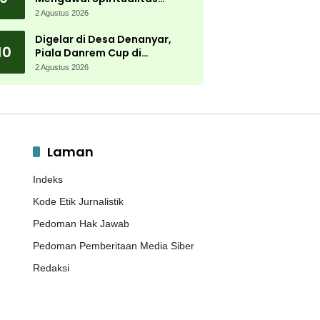
Muktamar NU
2 Agustus 2026
Digelar di Desa Denanyar,
10
Piala Danrem Cup di
Jombang Fokus Cetak Bibit
2 Agustus 2026
Atlet Menembak Berprestasi
Laman
Indeks
Kode Etik Jurnalistik
Pedoman Hak Jawab
Pedoman Pemberitaan Media Siber
Redaksi