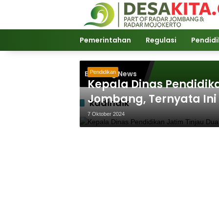
Langsung
ke
konten
Pemerintahan
Regulasi
Pendid
Breaking News
Pendidikan
Kepala Dinas Pendidika
Jombang, Ternyata Ini
kadindik
7 Oktober 2024