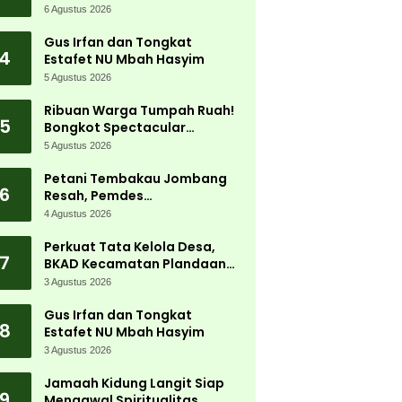
Jadi Magnet Ribuan
6 Agustus 2026
Pengunjung
Gus Irfan dan Tongkat
4
Estafet NU Mbah Hasyim
5 Agustus 2026
Ribuan Warga Tumpah Ruah!
5
Bongkot Spectacular
Carnival 2026 Jadi Pesta
5 Agustus 2026
Kemerdekaan Terbesar di
Peterongan
Petani Tembakau Jombang
6
Resah, Pemdes
Tanjungwadung dan Disperta
4 Agustus 2026
Bergerak Cepat
Perkuat Tata Kelola Desa,
7
BKAD Kecamatan Plandaan
Gelar Pelatihan Aparatur
3 Agustus 2026
Pemdes
Gus Irfan dan Tongkat
8
Estafet NU Mbah Hasyim
3 Agustus 2026
Jamaah Kidung Langit Siap
9
Mengawal Spiritualitas