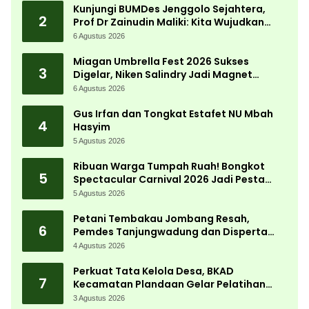
Kunjungi BUMDes Jenggolo Sejahtera,
2
Prof Dr Zainudin Maliki: Kita Wujudkan
Kemandirian Ekonomi dengan Potensi
6 Agustus 2026
Desa
Miagan Umbrella Fest 2026 Sukses
3
Digelar, Niken Salindry Jadi Magnet
Ribuan Pengunjung
6 Agustus 2026
Gus Irfan dan Tongkat Estafet NU Mbah
4
Hasyim
5 Agustus 2026
Ribuan Warga Tumpah Ruah! Bongkot
5
Spectacular Carnival 2026 Jadi Pesta
Kemerdekaan Terbesar di Peterongan
5 Agustus 2026
Petani Tembakau Jombang Resah,
6
Pemdes Tanjungwadung dan Disperta
Bergerak Cepat
4 Agustus 2026
Perkuat Tata Kelola Desa, BKAD
7
Kecamatan Plandaan Gelar Pelatihan
Aparatur Pemdes
3 Agustus 2026