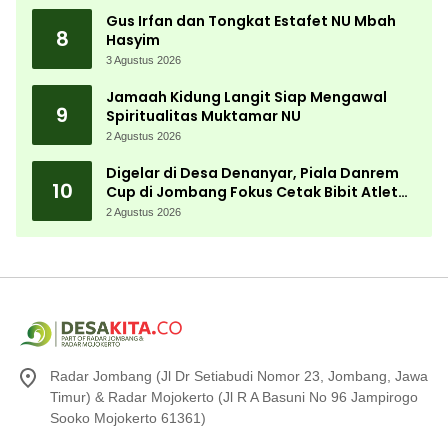
Gus Irfan dan Tongkat Estafet NU Mbah
8
Hasyim
3 Agustus 2026
Jamaah Kidung Langit Siap Mengawal
9
Spiritualitas Muktamar NU
2 Agustus 2026
Digelar di Desa Denanyar, Piala Danrem
10
Cup di Jombang Fokus Cetak Bibit Atlet
Menembak Berprestasi
2 Agustus 2026
Radar Jombang (Jl Dr Setiabudi Nomor 23, Jombang, Jawa
Timur) & Radar Mojokerto (Jl R A Basuni No 96 Jampirogo
Sooko Mojokerto 61361)