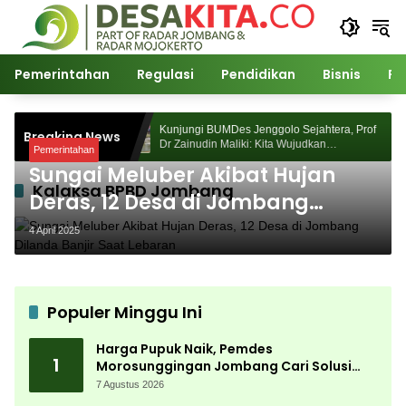
Langsung
ke
konten
Pemerintahan
Regulasi
Pendidikan
Bisnis
Po
Morosunggingan
Kunjungi BUMDes Jenggolo Sejahtera, Prof
Breaking News
ajian Akademik
Dr Zainudin Maliki: Kita Wujudkan
Pemerintahan
Kemandirian Ekonomi dengan Potensi Desa
Sungai Meluber Akibat Hujan
Kalaksa BPBD Jombang
Deras, 12 Desa di Jombang
Dilanda Banjir Saat Lebaran
4 April 2025
Populer Minggu Ini
Harga Pupuk Naik, Pemdes
1
Morosunggingan Jombang Cari Solusi
Lewat Kajian Akademik
7 Agustus 2026