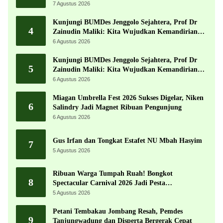
7 Agustus 2026
Kunjungi BUMDes Jenggolo Sejahtera, Prof Dr
4
Zainudin Maliki: Kita Wujudkan Kemandirian
Ekonomi dengan Potensi Desa
6 Agustus 2026
Kunjungi BUMDes Jenggolo Sejahtera, Prof Dr
5
Zainudin Maliki: Kita Wujudkan Kemandirian
Ekonomi dengan Potensi Desa
6 Agustus 2026
Miagan Umbrella Fest 2026 Sukses Digelar, Niken
6
Salindry Jadi Magnet Ribuan Pengunjung
6 Agustus 2026
Gus Irfan dan Tongkat Estafet NU Mbah Hasyim
7
5 Agustus 2026
Ribuan Warga Tumpah Ruah! Bongkot
8
Spectacular Carnival 2026 Jadi Pesta
Kemerdekaan Terbesar di Peterongan
5 Agustus 2026
Petani Tembakau Jombang Resah, Pemdes
9
Tanjungwadung dan Disperta Bergerak Cepat