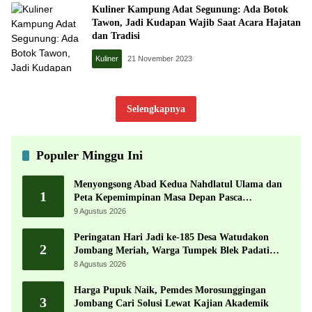
Kuliner Kampung Adat Segunung: Ada Botok
Tawon, Jadi Kudapan Wajib Saat Acara Hajatan
dan Tradisi
Kuliner
21 November 2023
Selengkapnya
Populer Minggu Ini
Menyongsong Abad Kedua Nahdlatul Ulama dan
1
Peta Kepemimpinan Masa Depan Pasca
Muktamar ke-35
9 Agustus 2026
Peringatan Hari Jadi ke-185 Desa Watudakon
2
Jombang Meriah, Warga Tumpek Blek Padati
Karnaval Budaya
8 Agustus 2026
Harga Pupuk Naik, Pemdes Morosunggingan
3
Jombang Cari Solusi Lewat Kajian Akademik