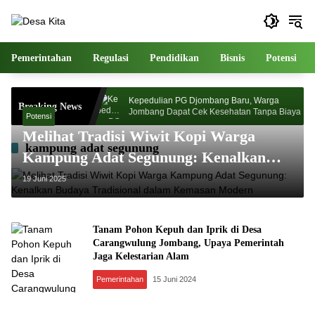
Langsung
ke
konten
Pemerintahan
Regulasi
Pendidikan
Bisnis
Potensi
ahdlatul Ulama
Kepedulian PG Djombang Baru, Warga
Breaking News
sa Depan Pasca
Jombang Dapat Cek Kesehatan Tanpa Biaya
Potensi
Melihat Tradisi Wiwit Kopi Warga
kampung adat segunung
Kampung Adat Segunung: Kenalkan
Budaya Tradisional dalam Kemasan
19 Juni 2025
Modern
Tanam Pohon Kepuh dan Iprik di Desa
Carangwulung Jombang, Upaya Pemerintah
Jaga Kelestarian Alam
Pemerintahan
15 Juni 2024