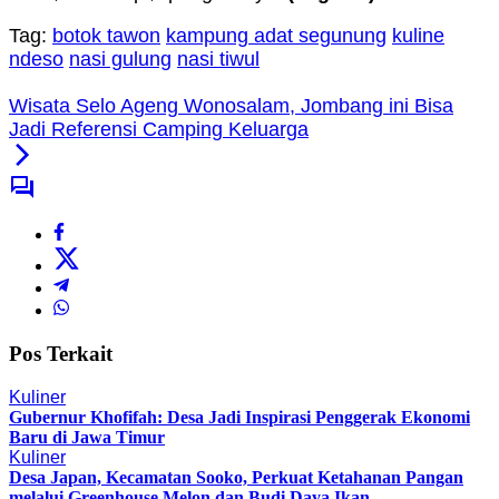
Tag:
botok tawon
kampung adat segunung
kuline
ndeso
nasi gulung
nasi tiwul
Wisata Selo Ageng Wonosalam, Jombang ini Bisa
Jadi Referensi Camping Keluarga
Pos Terkait
Kuliner
Gubernur Khofifah: Desa Jadi Inspirasi Penggerak Ekonomi
Baru di Jawa Timur
Kuliner
Desa Japan, Kecamatan Sooko, Perkuat Ketahanan Pangan
melalui Greenhouse Melon dan Budi Daya Ikan