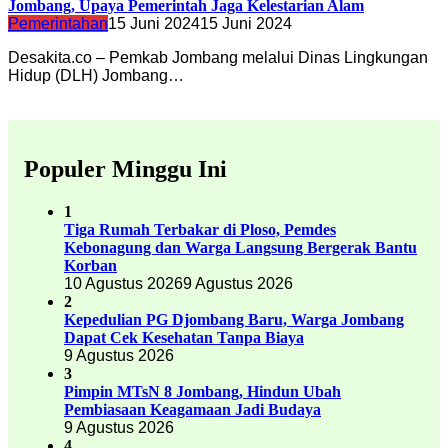
Jombang, Upaya Pemerintah Jaga Kelestarian Alam
Pemerintahan
15 Juni 2024
15 Juni 2024
Desakita.co – Pemkab Jombang melalui Dinas Lingkungan
Hidup (DLH) Jombang…
Populer Minggu Ini
1
Tiga Rumah Terbakar di Ploso, Pemdes
Kebonagung dan Warga Langsung Bergerak Bantu
Korban
10 Agustus 2026
9 Agustus 2026
2
Kepedulian PG Djombang Baru, Warga Jombang
Dapat Cek Kesehatan Tanpa Biaya
9 Agustus 2026
3
Pimpin MTsN 8 Jombang, Hindun Ubah
Pembiasaan Keagamaan Jadi Budaya
9 Agustus 2026
4