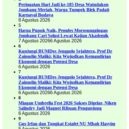
Peringatan Hari Jadi ke-185 Desa Watudakon
Jombang Meriah, Warga Tumpek Blek Padati
Karnaval Budaya
8 Agustus 2026
5
Harga Pupuk Naik, Pemdes Morosunggingan
Jombang Cari Solusi Lewat Kajian Akademik
7 Agustus 2026
6 Agustus 2026
6
Kunjungi BUMDes Jenggolo Sejahtera, Prof Dr
Zainudin Maliki: Kita Wujudkan Kemandirian
Ekonomi dengan Potensi Desa
6 Agustus 2026
7
Kunjungi BUMDes Jenggolo Sejahtera, Prof Dr
Zainudin Maliki: Kita Wujudkan Kemandirian
Ekonomi dengan Potensi Desa
6 Agustus 2026
6 Agustus 2026
8
Miagan Umbrella Fest 2026 Sukses Digelar, Niken
Salindry Jadi Magnet Ribuan Pengunjung
6 Agustus 2026
9
Gus Irfan dan Tongkat Estafet NU Mbah Hasyim
5 Agustus 2026