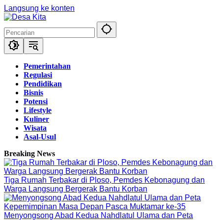
Langsung ke konten
Pemerintahan
Regulasi
Pendidikan
Bisnis
Potensi
Lifestyle
Kuliner
Wisata
Asal-Usul
Breaking News
Tiga Rumah Terbakar di Ploso, Pemdes Kebonagung dan
Warga Langsung Bergerak Bantu Korban
Menyongsong Abad Kedua Nahdlatul Ulama dan Peta