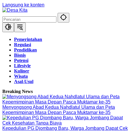
Langsung ke konten
Pemerintahan
Regulasi
Pendidikan
Bisnis
Potensi
Lifestyle
Kuliner
Wisata
Asal-Usul
Breaking News
Menyongsong Abad Kedua Nahdlatul Ulama dan Peta
Kepemimpinan Masa Depan Pasca Muktamar ke-35
Kepedulian PG Djombang Baru, Warga Jombang Dapat Cek