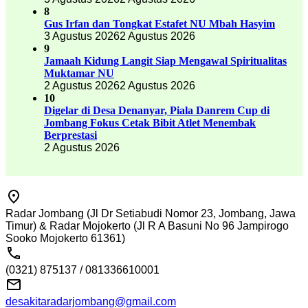
8
Gus Irfan dan Tongkat Estafet NU Mbah Hasyim
3 Agustus 2026
2 Agustus 2026
9
Jamaah Kidung Langit Siap Mengawal Spiritualitas
Muktamar NU
2 Agustus 2026
2 Agustus 2026
10
Digelar di Desa Denanyar, Piala Danrem Cup di
Jombang Fokus Cetak Bibit Atlet Menembak
Berprestasi
2 Agustus 2026
Radar Jombang (Jl Dr Setiabudi Nomor 23, Jombang, Jawa
Timur) & Radar Mojokerto (Jl R A Basuni No 96 Jampirogo
Sooko Mojokerto 61361)
(0321) 875137 / 081336610001
desakitaradarjombang@gmail.com