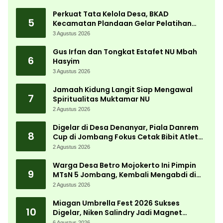
Perkuat Tata Kelola Desa, BKAD
5
Kecamatan Plandaan Gelar Pelatihan
Aparatur Pemdes
3 Agustus 2026
Gus Irfan dan Tongkat Estafet NU Mbah
6
Hasyim
3 Agustus 2026
Jamaah Kidung Langit Siap Mengawal
7
Spiritualitas Muktamar NU
2 Agustus 2026
Digelar di Desa Denanyar, Piala Danrem
8
Cup di Jombang Fokus Cetak Bibit Atlet
Menembak Berprestasi
2 Agustus 2026
Warga Desa Betro Mojokerto Ini Pimpin
9
MTsN 5 Jombang, Kembali Mengabdi di
Almamater
2 Agustus 2026
Miagan Umbrella Fest 2026 Sukses
10
Digelar, Niken Salindry Jadi Magnet
Ribuan Pengunjung
6 Agustus 2026