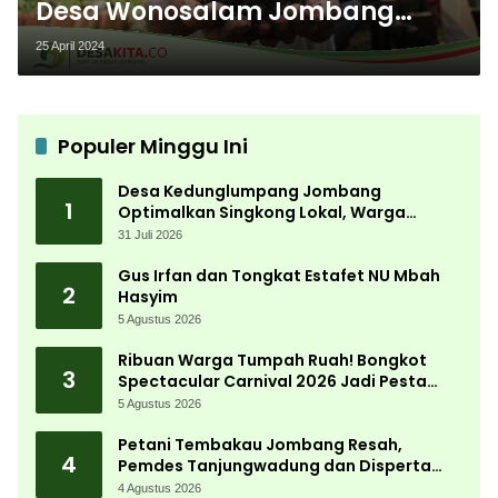
Desa Wonosalam Jombang
Tertarik Budi Daya Cacing
25 April 2024
Tanah, Ini Jenisnya
Populer Minggu Ini
Desa Kedunglumpang Jombang
1
Optimalkan Singkong Lokal, Warga
Diajari Produksi Tepung Mocaf
31 Juli 2026
Gus Irfan dan Tongkat Estafet NU Mbah
2
Hasyim
5 Agustus 2026
Ribuan Warga Tumpah Ruah! Bongkot
3
Spectacular Carnival 2026 Jadi Pesta
Kemerdekaan Terbesar di Peterongan
5 Agustus 2026
Petani Tembakau Jombang Resah,
4
Pemdes Tanjungwadung dan Disperta
Bergerak Cepat
4 Agustus 2026