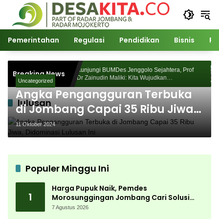
Langsung
ke
konten
Pemerintahan
Regulasi
Pendidikan
Bisnis
Po
osunggingan
Kunjungi BUMDes Jenggolo Sejahtera, Prof
Breaking News
an Akademik
Dr Zainudin Maliki: Kita Wujudkan
Uncategorized
Kemandirian Ekonomi dengan Potensi Desa
Angka Pengangguran Terbuka
lulusan
di Jombang Capai 35 Ribu Jiwa,
Didominasi Lulusan Ini
11 Oktober 2024
Populer Minggu Ini
Harga Pupuk Naik, Pemdes
1
Morosunggingan Jombang Cari Solusi
Lewat Kajian Akademik
7 Agustus 2026