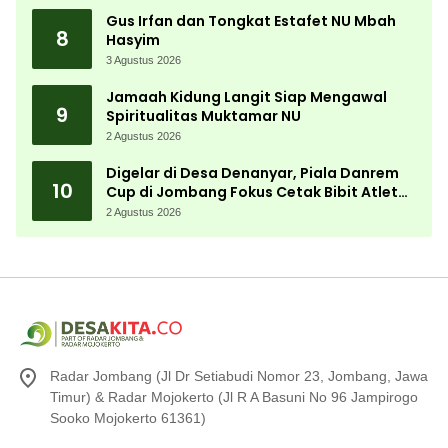
Gus Irfan dan Tongkat Estafet NU Mbah
8
Hasyim
3 Agustus 2026
Jamaah Kidung Langit Siap Mengawal
9
Spiritualitas Muktamar NU
2 Agustus 2026
Digelar di Desa Denanyar, Piala Danrem
10
Cup di Jombang Fokus Cetak Bibit Atlet
Menembak Berprestasi
2 Agustus 2026
Radar Jombang (Jl Dr Setiabudi Nomor 23, Jombang, Jawa
Timur) & Radar Mojokerto (Jl R A Basuni No 96 Jampirogo
Sooko Mojokerto 61361)