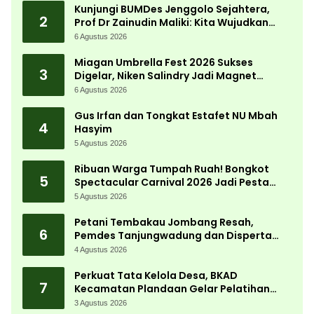
Kunjungi BUMDes Jenggolo Sejahtera,
2
Prof Dr Zainudin Maliki: Kita Wujudkan
Kemandirian Ekonomi dengan Potensi
6 Agustus 2026
Desa
Miagan Umbrella Fest 2026 Sukses
3
Digelar, Niken Salindry Jadi Magnet
Ribuan Pengunjung
6 Agustus 2026
Gus Irfan dan Tongkat Estafet NU Mbah
4
Hasyim
5 Agustus 2026
Ribuan Warga Tumpah Ruah! Bongkot
5
Spectacular Carnival 2026 Jadi Pesta
Kemerdekaan Terbesar di Peterongan
5 Agustus 2026
Petani Tembakau Jombang Resah,
6
Pemdes Tanjungwadung dan Disperta
Bergerak Cepat
4 Agustus 2026
Perkuat Tata Kelola Desa, BKAD
7
Kecamatan Plandaan Gelar Pelatihan
Aparatur Pemdes
3 Agustus 2026