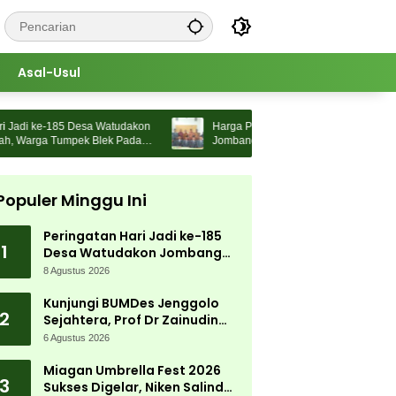
Asal-Usul
di ke-185 Desa Watudakon
Harga Pupuk Naik, Pemdes Morosungging
rga Tumpek Blek Padati
Jombang Cari Solusi Lewat Kajian Akademi
Populer Minggu Ini
Peringatan Hari Jadi ke-185
1
Desa Watudakon Jombang
Meriah, Warga Tumpek Blek
8 Agustus 2026
Padati Karnaval Budaya
Kunjungi BUMDes Jenggolo
2
Sejahtera, Prof Dr Zainudin
Maliki: Kita Wujudkan
6 Agustus 2026
Kemandirian Ekonomi dengan
Potensi Desa
Miagan Umbrella Fest 2026
3
Sukses Digelar, Niken Salindry