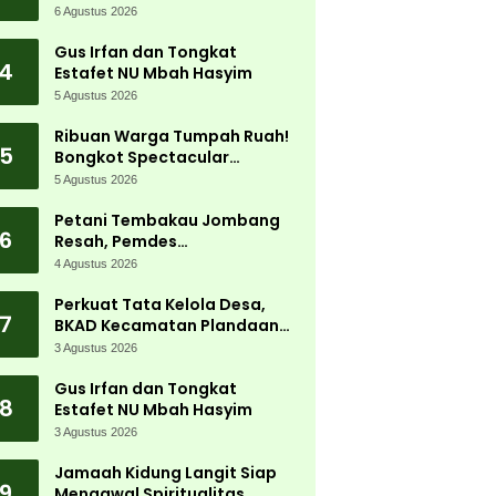
Jadi Magnet Ribuan
6 Agustus 2026
Pengunjung
Gus Irfan dan Tongkat
4
Estafet NU Mbah Hasyim
5 Agustus 2026
Ribuan Warga Tumpah Ruah!
5
Bongkot Spectacular
Carnival 2026 Jadi Pesta
5 Agustus 2026
Kemerdekaan Terbesar di
Peterongan
Petani Tembakau Jombang
6
Resah, Pemdes
Tanjungwadung dan Disperta
4 Agustus 2026
Bergerak Cepat
Perkuat Tata Kelola Desa,
7
BKAD Kecamatan Plandaan
Gelar Pelatihan Aparatur
3 Agustus 2026
Pemdes
Gus Irfan dan Tongkat
8
Estafet NU Mbah Hasyim
3 Agustus 2026
Jamaah Kidung Langit Siap
9
Mengawal Spiritualitas