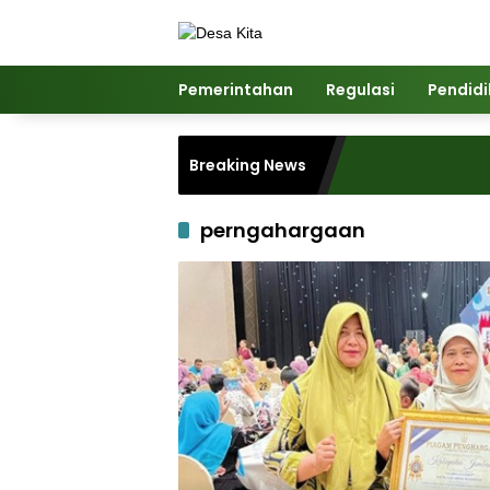
Langsung
ke
konten
Pemerintahan
Regulasi
Pendid
Breaking News
perngahargaan