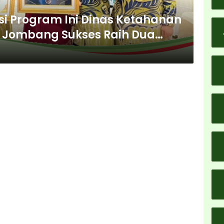
si Program Ini Dinas Ketahanan
 Jombang Sukses Raih Dua
s