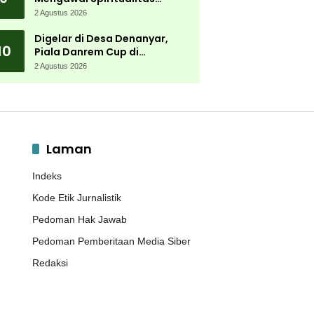
Muktamar NU
2 Agustus 2026
Digelar di Desa Denanyar,
10
Piala Danrem Cup di
Jombang Fokus Cetak Bibit
2 Agustus 2026
Atlet Menembak Berprestasi
Laman
Indeks
Kode Etik Jurnalistik
Pedoman Hak Jawab
Pedoman Pemberitaan Media Siber
Redaksi