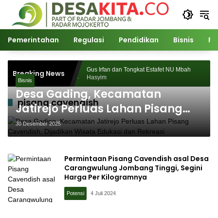
Langsung
ke
konten
Pemerintahan
Regulasi
Pendidikan
Bisnis
Po
ukses Digelar,
Gus Irfan dan Tongkat Estafet NU Mbah
Breaking News
Ribuan
Hasyim
Bisnis
Desa Gading, Kecamatan
pisang cavendish
Jatirejo Perluas Lahan Pisang
Cavendish, Dijadikan Wisata
30 Desember 2025
Edukasi dan Rekreasi
Permintaan Pisang Cavendish asal Desa
Carangwulung Jombang Tinggi, Segini
Harga Per Kilogramnya
Potensi
4 Juli 2024