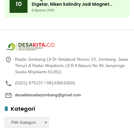
10
Digelar, Niken Salindry Jadi Magnet
Ribuan Pengunjung
6 Agustus 2026
Radar Jombang (Jl Dr Setiabudi Nomor 23, Jombang, Jawa
Timur) & Radar Mojokerto (Jl R A Basuni No 96 Jampirogo
Sooko Mojokerto 61361)
(0321) 875137 / 081336610001
desakitaradarjombang@gmail.com
Kategori
Kategori