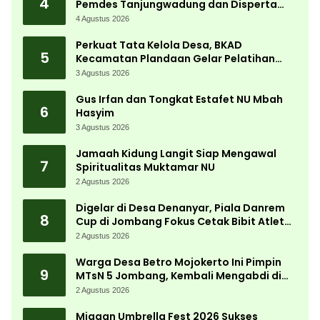
4
Pemdes Tanjungwadung dan Disperta
Bergerak Cepat
4 Agustus 2026
Perkuat Tata Kelola Desa, BKAD
5
Kecamatan Plandaan Gelar Pelatihan
Aparatur Pemdes
3 Agustus 2026
Gus Irfan dan Tongkat Estafet NU Mbah
6
Hasyim
3 Agustus 2026
Jamaah Kidung Langit Siap Mengawal
7
Spiritualitas Muktamar NU
2 Agustus 2026
Digelar di Desa Denanyar, Piala Danrem
8
Cup di Jombang Fokus Cetak Bibit Atlet
Menembak Berprestasi
2 Agustus 2026
Warga Desa Betro Mojokerto Ini Pimpin
9
MTsN 5 Jombang, Kembali Mengabdi di
Almamater
2 Agustus 2026
Miagan Umbrella Fest 2026 Sukses