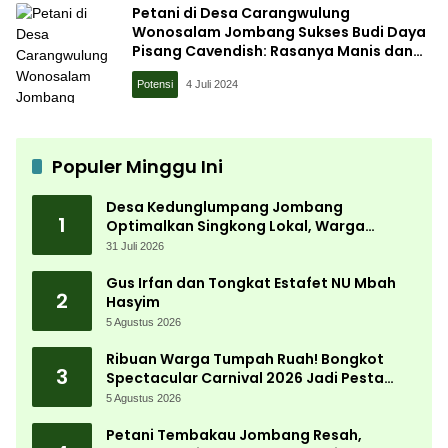
Petani di Desa Carangwulung
Wonosalam Jombang Sukses Budi Daya
Pisang Cavendish: Rasanya Manis dan
Bertekstur Lembut
Potensi
4 Juli 2024
Populer Minggu Ini
Desa Kedunglumpang Jombang
1
Optimalkan Singkong Lokal, Warga
Diajari Produksi Tepung Mocaf
31 Juli 2026
Gus Irfan dan Tongkat Estafet NU Mbah
2
Hasyim
5 Agustus 2026
Ribuan Warga Tumpah Ruah! Bongkot
3
Spectacular Carnival 2026 Jadi Pesta
Kemerdekaan Terbesar di Peterongan
5 Agustus 2026
Petani Tembakau Jombang Resah,