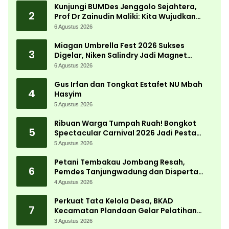
Kunjungi BUMDes Jenggolo Sejahtera,
2
Prof Dr Zainudin Maliki: Kita Wujudkan
Kemandirian Ekonomi dengan Potensi
6 Agustus 2026
Desa
Miagan Umbrella Fest 2026 Sukses
3
Digelar, Niken Salindry Jadi Magnet
Ribuan Pengunjung
6 Agustus 2026
Gus Irfan dan Tongkat Estafet NU Mbah
4
Hasyim
5 Agustus 2026
Ribuan Warga Tumpah Ruah! Bongkot
5
Spectacular Carnival 2026 Jadi Pesta
Kemerdekaan Terbesar di Peterongan
5 Agustus 2026
Petani Tembakau Jombang Resah,
6
Pemdes Tanjungwadung dan Disperta
Bergerak Cepat
4 Agustus 2026
Perkuat Tata Kelola Desa, BKAD
7
Kecamatan Plandaan Gelar Pelatihan
Aparatur Pemdes
3 Agustus 2026