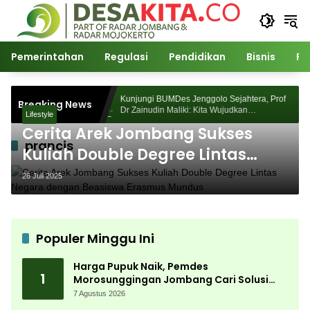
Langsung
ke
konten
Pemerintahan
Regulasi
Pendidikan
Bisnis
Po
Morosunggingan
Kunjungi BUMDes Jenggolo Sejahtera, Prof
Breaking News
ajian Akademik
Dr Zainudin Maliki: Kita Wujudkan
Lifestyle
Kemandirian Ekonomi dengan Potensi Desa
Cerita Arek Jombang Sukses
prancis
Kuliah Double Degree Lintas
Negara dengan Beasiswa
26 Juli 2025
Erasmus Mundus
Populer Minggu Ini
Harga Pupuk Naik, Pemdes
1
Morosunggingan Jombang Cari Solusi
Lewat Kajian Akademik
7 Agustus 2026