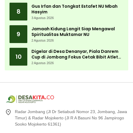
Gus Irfan dan Tongkat Estafet NU Mbah
8
Hasyim
3 Agustus 2026
Jamaah Kidung Langit Siap Mengawal
9
Spiritualitas Muktamar NU
2 Agustus 2026
Digelar di Desa Denanyar, Piala Danrem
10
Cup di Jombang Fokus Cetak Bibit Atlet
Menembak Berprestasi
2 Agustus 2026
Radar Jombang (Jl Dr Setiabudi Nomor 23, Jombang, Jawa
Timur) & Radar Mojokerto (Jl R A Basuni No 96 Jampirogo
Sooko Mojokerto 61361)