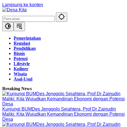
Langsung ke konten
Pemerintahan
Regulasi
Pendidikan
Bisnis
Potensi
Lifestyle
Kuliner
Wisata
Asal-Usul
Breaking News
Kunjungi BUMDes Jenggolo Sejahtera, Prof Dr Zainudin
Maliki: Kita Wujudkan Kemandirian Ekonomi dengan Potensi
Desa