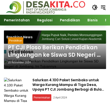
Langsung
ke
konten
Pemerintahan
Regulasi
Pendidikan
Bisnis
Po
Desa Watudakon
Harga Pupuk Naik, Pemdes Morosunggingan
Breaking News
k Blek Padati
Jombang Cari Solusi Lewat Kajian Akademik
Pendidikan
PT CJI Ploso Berikan Pendidikan
pt cji ploso
Lingkungan ke Siswa SD Negeri di
Jombang, Ini Tujuannya
15 November 2024
Salurkan 4.100 Paket Sembako untuk
Warga Kurang Mampu di Tiga Desa,
Upaya PT CJI Jombang Berbagi di Bulan
Ramadan
Pemerintahan
2 April 2024