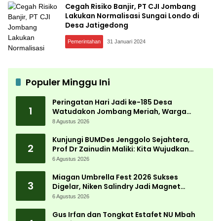
Cegah Risiko Banjir, PT CJI Jombang
Lakukan Normalisasi Sungai Londo di
Desa Jatigedong
Pemerintahan
31 Januari 2024
Populer Minggu Ini
Peringatan Hari Jadi ke-185 Desa
1
Watudakon Jombang Meriah, Warga
Tumpek Blek Padati Karnaval Budaya
8 Agustus 2026
Kunjungi BUMDes Jenggolo Sejahtera,
2
Prof Dr Zainudin Maliki: Kita Wujudkan
Kemandirian Ekonomi dengan Potensi
6 Agustus 2026
Desa
Miagan Umbrella Fest 2026 Sukses
3
Digelar, Niken Salindry Jadi Magnet
Ribuan Pengunjung
6 Agustus 2026
Gus Irfan dan Tongkat Estafet NU Mbah