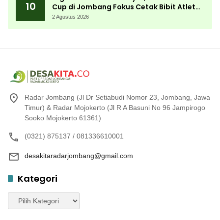
10
Cup di Jombang Fokus Cetak Bibit Atlet
Menembak Berprestasi
2 Agustus 2026
Radar Jombang (Jl Dr Setiabudi Nomor 23, Jombang, Jawa
Timur) & Radar Mojokerto (Jl R A Basuni No 96 Jampirogo
Sooko Mojokerto 61361)
(0321) 875137 / 081336610001
desakitaradarjombang@gmail.com
Kategori
Kategori