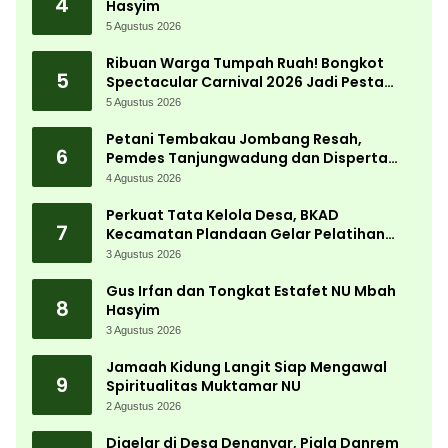
4
Hasyim
5 Agustus 2026
Ribuan Warga Tumpah Ruah! Bongkot
5
Spectacular Carnival 2026 Jadi Pesta
Kemerdekaan Terbesar di Peterongan
5 Agustus 2026
Petani Tembakau Jombang Resah,
6
Pemdes Tanjungwadung dan Disperta
Bergerak Cepat
4 Agustus 2026
Perkuat Tata Kelola Desa, BKAD
7
Kecamatan Plandaan Gelar Pelatihan
Aparatur Pemdes
3 Agustus 2026
Gus Irfan dan Tongkat Estafet NU Mbah
8
Hasyim
3 Agustus 2026
Jamaah Kidung Langit Siap Mengawal
9
Spiritualitas Muktamar NU
2 Agustus 2026
Digelar di Desa Denanyar, Piala Danrem