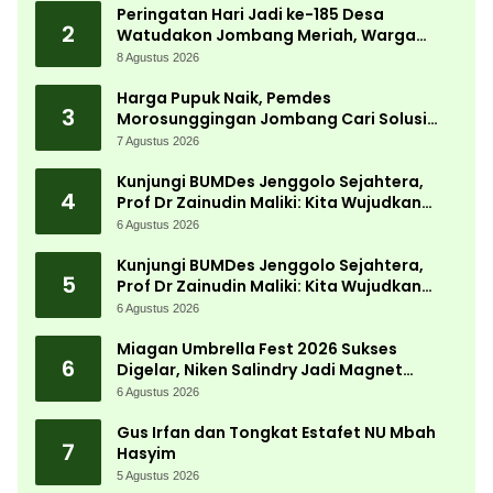
Peringatan Hari Jadi ke-185 Desa
2
Watudakon Jombang Meriah, Warga
Tumpek Blek Padati Karnaval Budaya
8 Agustus 2026
Harga Pupuk Naik, Pemdes
3
Morosunggingan Jombang Cari Solusi
Lewat Kajian Akademik
7 Agustus 2026
Kunjungi BUMDes Jenggolo Sejahtera,
4
Prof Dr Zainudin Maliki: Kita Wujudkan
Kemandirian Ekonomi dengan Potensi
6 Agustus 2026
Desa
Kunjungi BUMDes Jenggolo Sejahtera,
5
Prof Dr Zainudin Maliki: Kita Wujudkan
Kemandirian Ekonomi dengan Potensi
6 Agustus 2026
Desa
Miagan Umbrella Fest 2026 Sukses
6
Digelar, Niken Salindry Jadi Magnet
Ribuan Pengunjung
6 Agustus 2026
Gus Irfan dan Tongkat Estafet NU Mbah
7
Hasyim
5 Agustus 2026