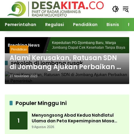
Langsung
ke
konten
Pemerintahan
Regulasi
Pendidikan
Bisnis
Po
hdlatul Ulama
Kepedulian PG Djombang Baru, Warga
Breaking News
a Depan Pasca
Jombang Dapat Cek Kesehatan Tanpa Biaya
Pendidikan
Alami Kerusakan, Ratusan SDN
sekolah di jombang rusak
di Jombang Ajukan Perbaikan ke
Pemerintah
27 November 2023
Populer Minggu Ini
Menyongsong Abad Kedua Nahdlatul
1
Ulama dan Peta Kepemimpinan Masa
Depan Pasca Muktamar ke-35
9 Agustus 2026