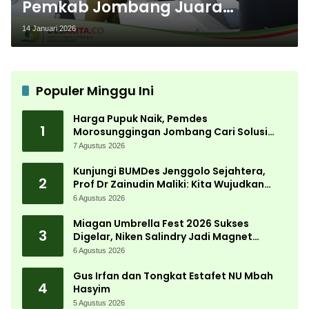
Pemkab Jombang Juara
Pelayanan Publik
14 Januari 2026
Populer Minggu Ini
Harga Pupuk Naik, Pemdes
1
Morosunggingan Jombang Cari Solusi
Lewat Kajian Akademik
7 Agustus 2026
Kunjungi BUMDes Jenggolo Sejahtera,
2
Prof Dr Zainudin Maliki: Kita Wujudkan
Kemandirian Ekonomi dengan Potensi
6 Agustus 2026
Desa
Miagan Umbrella Fest 2026 Sukses
3
Digelar, Niken Salindry Jadi Magnet
Ribuan Pengunjung
6 Agustus 2026
Gus Irfan dan Tongkat Estafet NU Mbah
4
Hasyim
5 Agustus 2026