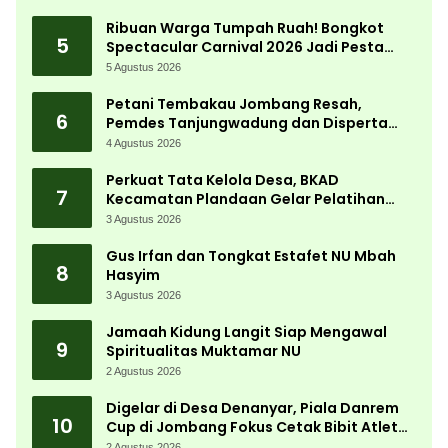
Ribuan Warga Tumpah Ruah! Bongkot
5
Spectacular Carnival 2026 Jadi Pesta
Kemerdekaan Terbesar di Peterongan
5 Agustus 2026
Petani Tembakau Jombang Resah,
6
Pemdes Tanjungwadung dan Disperta
Bergerak Cepat
4 Agustus 2026
Perkuat Tata Kelola Desa, BKAD
7
Kecamatan Plandaan Gelar Pelatihan
Aparatur Pemdes
3 Agustus 2026
Gus Irfan dan Tongkat Estafet NU Mbah
8
Hasyim
3 Agustus 2026
Jamaah Kidung Langit Siap Mengawal
9
Spiritualitas Muktamar NU
2 Agustus 2026
Digelar di Desa Denanyar, Piala Danrem
10
Cup di Jombang Fokus Cetak Bibit Atlet
Menembak Berprestasi
2 Agustus 2026