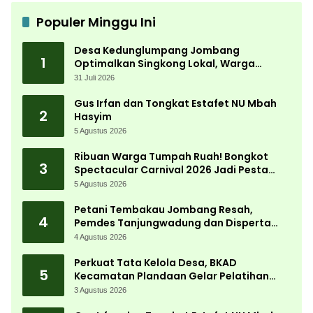
Populer Minggu Ini
Desa Kedunglumpang Jombang
1
Optimalkan Singkong Lokal, Warga
Diajari Produksi Tepung Mocaf
31 Juli 2026
Gus Irfan dan Tongkat Estafet NU Mbah
2
Hasyim
5 Agustus 2026
Ribuan Warga Tumpah Ruah! Bongkot
3
Spectacular Carnival 2026 Jadi Pesta
Kemerdekaan Terbesar di Peterongan
5 Agustus 2026
Petani Tembakau Jombang Resah,
4
Pemdes Tanjungwadung dan Disperta
Bergerak Cepat
4 Agustus 2026
Perkuat Tata Kelola Desa, BKAD
5
Kecamatan Plandaan Gelar Pelatihan
Aparatur Pemdes
3 Agustus 2026