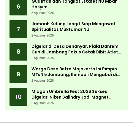
Gus Irfan dan Tongkat Estafet NU Mbah
6
Hasyim
3 Agustus 2026
Jamaah Kidung Langit Siap Mengawal
7
Spiritualitas Muktamar NU
2 Agustus 2026
Digelar di Desa Denanyar, Piala Danrem
8
Cup di Jombang Fokus Cetak Bibit Atlet
Menembak Berprestasi
2 Agustus 2026
Warga Desa Betro Mojokerto Ini Pimpin
9
MTsN 5 Jombang, Kembali Mengabdi di
Almamater
2 Agustus 2026
Miagan Umbrella Fest 2026 Sukses
10
Digelar, Niken Salindry Jadi Magnet
Ribuan Pengunjung
6 Agustus 2026