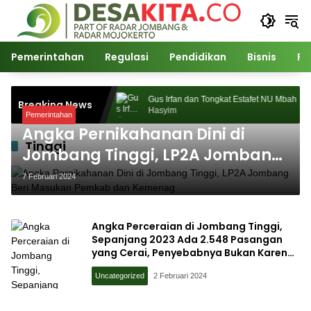
Langsung
ke
konten
Pemerintahan
Regulasi
Pendidikan
Bisnis
Po
2026 Sukses Digelar,
Gus Irfan dan Tongkat Estafet NU Mbah
Breaking News
agnet Ribuan
Hasyim
Pemerintahan
Angka Pernikahanan Dini di
Tinggi
Jombang Tinggi, LP2A Jombang
Beri Masukan Pemkab dan
7 Februari 2024
Kemenag
Angka Perceraian di Jombang Tinggi,
Sepanjang 2023 Ada 2.548 Pasangan
yang Cerai, Penyebabnya Bukan Karena
Faktor Ekonomi, Tapi Ini
Uncategorized
2 Februari 2024