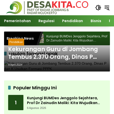
Langsung
ke
konten
Pemerintahan
Regulasi
Pendidikan
Bisnis
Po
Sejahtera, Prof
Kunjungi BUMDes Jenggolo Sejahtera, Prof
Breaking News
judkan
Dr Zainudin Maliki: Kita Wujudkan
Pendidikan
an Potensi Desa
Kemandirian Ekonomi dengan Potensi Desa
Kekurangan Guru di Jombang
usulan formasi pppk
Tembus 2.370 Orang, Dinas P
dan K Usulkan Formasi PPPK
9 April 2024
Populer Minggu Ini
Kunjungi BUMDes Jenggolo Sejahtera,
1
Prof Dr Zainudin Maliki: Kita Wujudkan
Kemandirian Ekonomi dengan Potensi
6 Agustus 2026
Desa