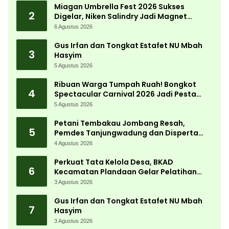
Miagan Umbrella Fest 2026 Sukses
2
Digelar, Niken Salindry Jadi Magnet
Ribuan Pengunjung
6 Agustus 2026
Gus Irfan dan Tongkat Estafet NU Mbah
3
Hasyim
5 Agustus 2026
Ribuan Warga Tumpah Ruah! Bongkot
4
Spectacular Carnival 2026 Jadi Pesta
Kemerdekaan Terbesar di Peterongan
5 Agustus 2026
Petani Tembakau Jombang Resah,
5
Pemdes Tanjungwadung dan Disperta
Bergerak Cepat
4 Agustus 2026
Perkuat Tata Kelola Desa, BKAD
6
Kecamatan Plandaan Gelar Pelatihan
Aparatur Pemdes
3 Agustus 2026
Gus Irfan dan Tongkat Estafet NU Mbah
7
Hasyim
3 Agustus 2026