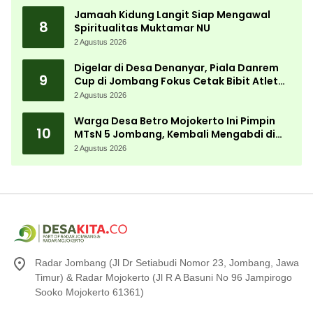
Jamaah Kidung Langit Siap Mengawal
8
Spiritualitas Muktamar NU
2 Agustus 2026
Digelar di Desa Denanyar, Piala Danrem
9
Cup di Jombang Fokus Cetak Bibit Atlet
Menembak Berprestasi
2 Agustus 2026
Warga Desa Betro Mojokerto Ini Pimpin
10
MTsN 5 Jombang, Kembali Mengabdi di
Almamater
2 Agustus 2026
Radar Jombang (Jl Dr Setiabudi Nomor 23, Jombang, Jawa
Timur) & Radar Mojokerto (Jl R A Basuni No 96 Jampirogo
Sooko Mojokerto 61361)