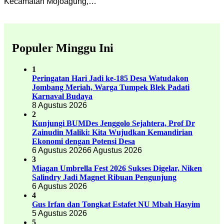
Kecamatan Mojoagung,…
Populer Minggu Ini
1
Peringatan Hari Jadi ke-185 Desa Watudakon
Jombang Meriah, Warga Tumpek Blek Padati
Karnaval Budaya
8 Agustus 2026
2
Kunjungi BUMDes Jenggolo Sejahtera, Prof Dr
Zainudin Maliki: Kita Wujudkan Kemandirian
Ekonomi dengan Potensi Desa
6 Agustus 2026
6 Agustus 2026
3
Miagan Umbrella Fest 2026 Sukses Digelar, Niken
Salindry Jadi Magnet Ribuan Pengunjung
6 Agustus 2026
4
Gus Irfan dan Tongkat Estafet NU Mbah Hasyim
5 Agustus 2026
5