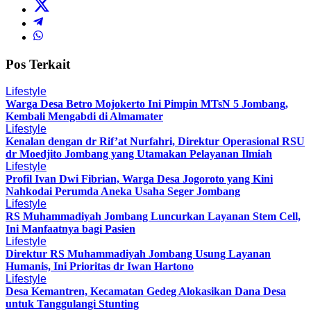
Pos Terkait
Lifestyle
Warga Desa Betro Mojokerto Ini Pimpin MTsN 5 Jombang,
Kembali Mengabdi di Almamater
Lifestyle
Kenalan dengan dr Rif’at Nurfahri, Direktur Operasional RSU
dr Moedjito Jombang yang Utamakan Pelayanan Ilmiah
Lifestyle
Profil Ivan Dwi Fibrian, Warga Desa Jogoroto yang Kini
Nahkodai Perumda Aneka Usaha Seger Jombang
Lifestyle
RS Muhammadiyah Jombang Luncurkan Layanan Stem Cell,
Ini Manfaatnya bagi Pasien
Lifestyle
Direktur RS Muhammadiyah Jombang Usung Layanan
Humanis, Ini Prioritas dr Iwan Hartono
Lifestyle
Desa Kemantren, Kecamatan Gedeg Alokasikan Dana Desa
untuk Tanggulangi Stunting