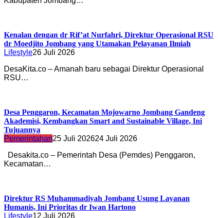
Kabupaten Jombang…
Kenalan dengan dr Rif’at Nurfahri, Direktur Operasional RSU
dr Moedjito Jombang yang Utamakan Pelayanan Ilmiah
Lifestyle
26 Juli 2026
DesaKita.co – Amanah baru sebagai Direktur Operasional
RSU…
Desa Penggaron, Kecamatan Mojowarno Jombang Gandeng
Akademisi, Kembangkan Smart and Sustainable Village, Ini
Tujuannya
Pemerintahan
25 Juli 2026
24 Juli 2026
Desakita.co – Pemerintah Desa (Pemdes) Penggaron,
Kecamatan…
Direktur RS Muhammadiyah Jombang Usung Layanan
Humanis, Ini Prioritas dr Iwan Hartono
Lifestyle
12 Juli 2026