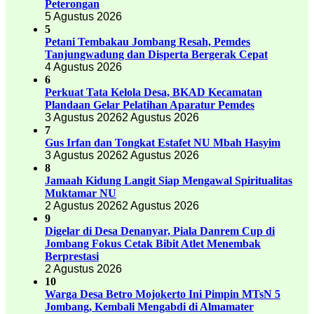
Peterongan
5 Agustus 2026
5
Petani Tembakau Jombang Resah, Pemdes
Tanjungwadung dan Disperta Bergerak Cepat
4 Agustus 2026
6
Perkuat Tata Kelola Desa, BKAD Kecamatan
Plandaan Gelar Pelatihan Aparatur Pemdes
3 Agustus 2026
2 Agustus 2026
7
Gus Irfan dan Tongkat Estafet NU Mbah Hasyim
3 Agustus 2026
2 Agustus 2026
8
Jamaah Kidung Langit Siap Mengawal Spiritualitas
Muktamar NU
2 Agustus 2026
2 Agustus 2026
9
Digelar di Desa Denanyar, Piala Danrem Cup di
Jombang Fokus Cetak Bibit Atlet Menembak
Berprestasi
2 Agustus 2026
10
Warga Desa Betro Mojokerto Ini Pimpin MTsN 5
Jombang, Kembali Mengabdi di Almamater