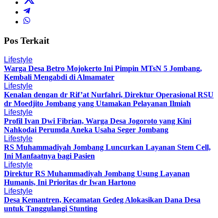
Pos Terkait
Lifestyle
Warga Desa Betro Mojokerto Ini Pimpin MTsN 5 Jombang,
Kembali Mengabdi di Almamater
Lifestyle
Kenalan dengan dr Rif’at Nurfahri, Direktur Operasional RSU
dr Moedjito Jombang yang Utamakan Pelayanan Ilmiah
Lifestyle
Profil Ivan Dwi Fibrian, Warga Desa Jogoroto yang Kini
Nahkodai Perumda Aneka Usaha Seger Jombang
Lifestyle
RS Muhammadiyah Jombang Luncurkan Layanan Stem Cell,
Ini Manfaatnya bagi Pasien
Lifestyle
Direktur RS Muhammadiyah Jombang Usung Layanan
Humanis, Ini Prioritas dr Iwan Hartono
Lifestyle
Desa Kemantren, Kecamatan Gedeg Alokasikan Dana Desa
untuk Tanggulangi Stunting