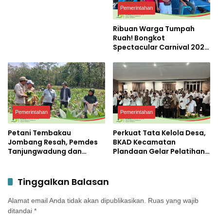
Pemerintahan
Ribuan Warga Tumpah
Ruah! Bongkot
Spectacular Carnival 2026
Jadi Pesta Kemerdekaan
Terbesar di Peterongan
Pemerintahan
Pemerintahan
Petani Tembakau
Perkuat Tata Kelola Desa,
Jombang Resah, Pemdes
BKAD Kecamatan
Tanjungwadung dan
Plandaan Gelar Pelatihan
Disperta Bergerak Cepat
Aparatur Pemdes
Tinggalkan Balasan
Alamat email Anda tidak akan dipublikasikan.
Ruas yang wajib
ditandai
*