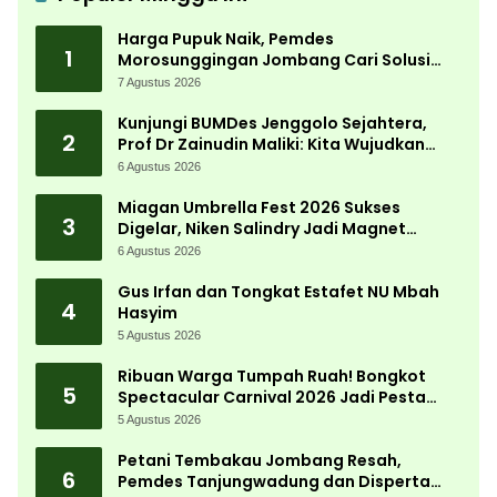
Harga Pupuk Naik, Pemdes
1
Morosunggingan Jombang Cari Solusi
Lewat Kajian Akademik
7 Agustus 2026
Kunjungi BUMDes Jenggolo Sejahtera,
2
Prof Dr Zainudin Maliki: Kita Wujudkan
Kemandirian Ekonomi dengan Potensi
6 Agustus 2026
Desa
Miagan Umbrella Fest 2026 Sukses
3
Digelar, Niken Salindry Jadi Magnet
Ribuan Pengunjung
6 Agustus 2026
Gus Irfan dan Tongkat Estafet NU Mbah
4
Hasyim
5 Agustus 2026
Ribuan Warga Tumpah Ruah! Bongkot
5
Spectacular Carnival 2026 Jadi Pesta
Kemerdekaan Terbesar di Peterongan
5 Agustus 2026
Petani Tembakau Jombang Resah,
6
Pemdes Tanjungwadung dan Disperta