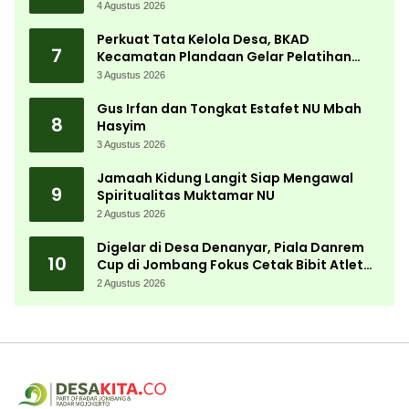
Bergerak Cepat
4 Agustus 2026
Perkuat Tata Kelola Desa, BKAD
7
Kecamatan Plandaan Gelar Pelatihan
Aparatur Pemdes
3 Agustus 2026
Gus Irfan dan Tongkat Estafet NU Mbah
8
Hasyim
3 Agustus 2026
Jamaah Kidung Langit Siap Mengawal
9
Spiritualitas Muktamar NU
2 Agustus 2026
Digelar di Desa Denanyar, Piala Danrem
10
Cup di Jombang Fokus Cetak Bibit Atlet
Menembak Berprestasi
2 Agustus 2026