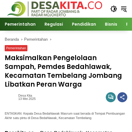
Langsung
ke
konten
Pemerintahan
Regulasi
Pendidikan
Bisnis
Po
Beranda
Pemerintahan
Pemerintahan
Maksimalkan Pengelolaan
Sampah, Pemdes Bedahlawak,
Kecamatan Tembelang Jombang
Libatkan Peran Warga
Desa Kita
13 Mei 2025
ENTASKAN: Kepala Desa Bedahlawak Masrum saat berada di Tempat Pembuangan
Akhir satu pintu di Desa Bedahlawak, Kecamatan Tembelang.