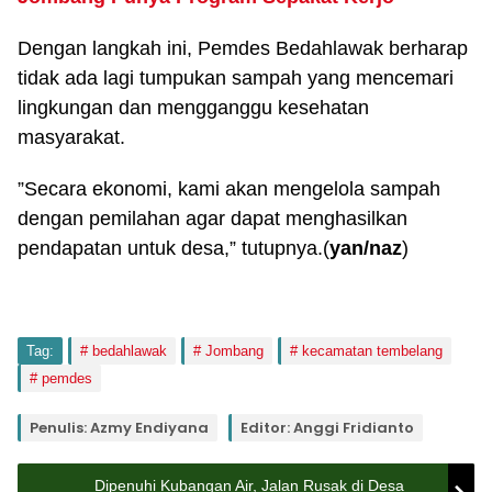
Dengan langkah ini, Pemdes Bedahlawak berharap
tidak ada lagi tumpukan sampah yang mencemari
lingkungan dan mengganggu kesehatan
masyarakat.
”Secara ekonomi, kami akan mengelola sampah
dengan pemilahan agar dapat menghasilkan
pendapatan untuk desa,” tutupnya.(
yan/naz
)
Tag:
bedahlawak
Jombang
kecamatan tembelang
pemdes
Penulis: Azmy Endiyana
Editor: Anggi Fridianto
Dipenuhi Kubangan Air, Jalan Rusak di Desa