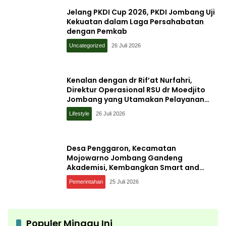
Jelang PKDI Cup 2026, PKDI Jombang Uji
Kekuatan dalam Laga Persahabatan
dengan Pemkab
Uncategorized
26 Juli 2026
Kenalan dengan dr Rif’at Nurfahri,
Direktur Operasional RSU dr Moedjito
Jombang yang Utamakan Pelayanan
Ilmiah
Lifestyle
26 Juli 2026
Desa Penggaron, Kecamatan
Mojowarno Jombang Gandeng
Akademisi, Kembangkan Smart and
Sustainable Village, Ini Tujuannya
Pemerintahan
25 Juli 2026
Populer Minggu Ini