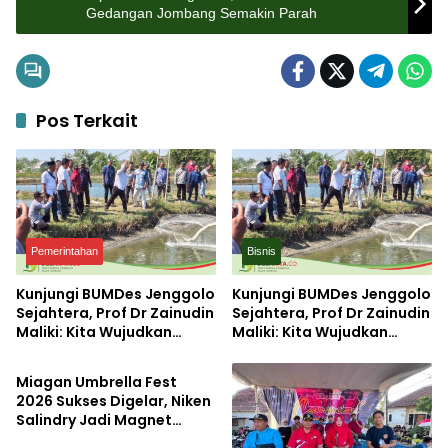
Gedangan Jombang Semakin Parah
Pos Terkait
Pemerintahan
Bisnis
Kunjungi BUMDes Jenggolo
Kunjungi BUMDes Jenggolo
Sejahtera, Prof Dr Zainudin
Sejahtera, Prof Dr Zainudin
Maliki: Kita Wujudkan
Maliki: Kita Wujudkan
Pemerintahan
Kemandirian Ekonomi
Kemandirian Ekonomi
dengan Potensi Desa
dengan Potensi Desa
Miagan Umbrella Fest
2026 Sukses Digelar, Niken
Salindry Jadi Magnet
Ribuan Pengunjung