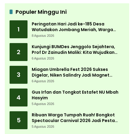
Populer Minggu Ini
Peringatan Hari Jadi ke-185 Desa
1
Watudakon Jombang Meriah, Warga
Tumpek Blek Padati Karnaval Budaya
8 Agustus 2026
Kunjungi BUMDes Jenggolo Sejahtera,
2
Prof Dr Zainudin Maliki: Kita Wujudkan
Kemandirian Ekonomi dengan Potensi
6 Agustus 2026
Desa
Miagan Umbrella Fest 2026 Sukses
3
Digelar, Niken Salindry Jadi Magnet
Ribuan Pengunjung
6 Agustus 2026
Gus Irfan dan Tongkat Estafet NU Mbah
4
Hasyim
5 Agustus 2026
Ribuan Warga Tumpah Ruah! Bongkot
5
Spectacular Carnival 2026 Jadi Pesta
Kemerdekaan Terbesar di Peterongan
5 Agustus 2026