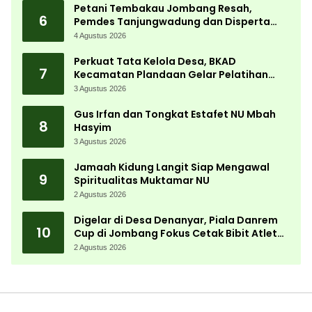
Petani Tembakau Jombang Resah,
6
Pemdes Tanjungwadung dan Disperta
Bergerak Cepat
4 Agustus 2026
Perkuat Tata Kelola Desa, BKAD
7
Kecamatan Plandaan Gelar Pelatihan
Aparatur Pemdes
3 Agustus 2026
Gus Irfan dan Tongkat Estafet NU Mbah
8
Hasyim
3 Agustus 2026
Jamaah Kidung Langit Siap Mengawal
9
Spiritualitas Muktamar NU
2 Agustus 2026
Digelar di Desa Denanyar, Piala Danrem
10
Cup di Jombang Fokus Cetak Bibit Atlet
Menembak Berprestasi
2 Agustus 2026