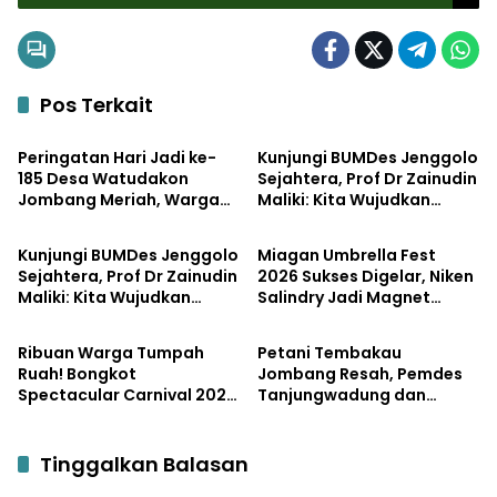
Sinergi Pelestarian Alam
Pos Terkait
Pemerintahan
Pemerintahan
Peringatan Hari Jadi ke-
Kunjungi BUMDes Jenggolo
185 Desa Watudakon
Sejahtera, Prof Dr Zainudin
Jombang Meriah, Warga
Maliki: Kita Wujudkan
Bisnis
Pemerintahan
Tumpek Blek Padati
Kemandirian Ekonomi
Karnaval Budaya
dengan Potensi Desa
Kunjungi BUMDes Jenggolo
Miagan Umbrella Fest
Sejahtera, Prof Dr Zainudin
2026 Sukses Digelar, Niken
Maliki: Kita Wujudkan
Salindry Jadi Magnet
Pemerintahan
Pemerintahan
Kemandirian Ekonomi
Ribuan Pengunjung
dengan Potensi Desa
Ribuan Warga Tumpah
Petani Tembakau
Ruah! Bongkot
Jombang Resah, Pemdes
Spectacular Carnival 2026
Tanjungwadung dan
Jadi Pesta Kemerdekaan
Disperta Bergerak Cepat
Terbesar di Peterongan
Tinggalkan Balasan