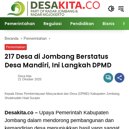
Langsung
ke
konten
Pemerintahan
Regulasi
Pendidikan
Bisnis
Po
Beranda
Pemerintahan
Pemerintahan
217 Desa di Jombang Berstatus
Desa Mandiri, Ini Langkah DPMD
Desa Kita
21 Oktober 2025
Kepala Dinas Pemberdayaan Masyarakat dan Desa (DPMD) Kabupaten Jombang,
Sholahuddin Hadi Sucipto
Desakita.co –
Upaya Pemerintah Kabupaten
Jombang dalam mendorong pembangunan dan
kemandirian desa menunjukkan hasil yang sangat