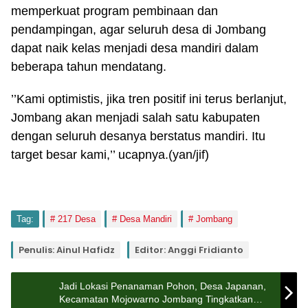
memperkuat program pembinaan dan
pendampingan, agar seluruh desa di Jombang
dapat naik kelas menjadi desa mandiri dalam
beberapa tahun mendatang.
’’Kami optimistis, jika tren positif ini terus berlanjut,
Jombang akan menjadi salah satu kabupaten
dengan seluruh desanya berstatus mandiri. Itu
target besar kami,’’ ucapnya.(yan/jif)
Tag:
217 Desa
Desa Mandiri
Jombang
Penulis: Ainul Hafidz
Editor: Anggi Fridianto
Jadi Lokasi Penanaman Pohon, Desa Japanan,
Kecamatan Mojowarno Jombang Tingkatkan