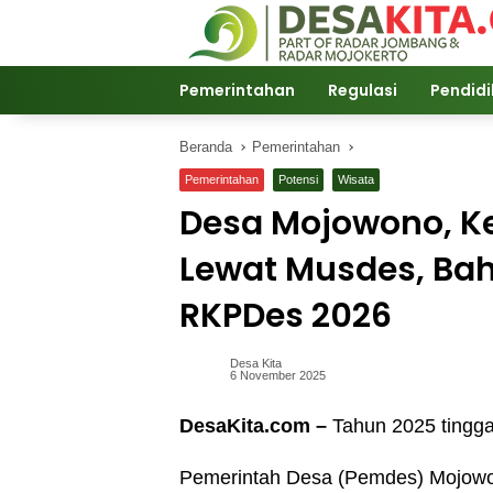
Langsung
ke
konten
Pemerintahan
Regulasi
Pendid
Beranda
Pemerintahan
Pemerintahan
Potensi
Wisata
Desa Mojowono, K
Lewat Musdes, Ba
RKPDes 2026
Desa Kita
6 November 2025
DesaKita.com –
Tahun 2025 tingga
Pemerintah Desa (Pemdes) Mojow