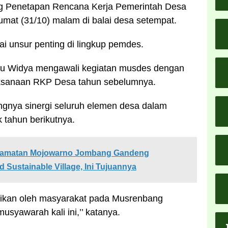
g Penetapan Rencana Kerja Pemerintah Desa
mat (31/10) malam di balai desa setempat.
i unsur penting di lingkup pemdes.
u Widya mengawali kegiatan musdes dengan
laksanaan RKP Desa tahun sebelumnya.
gnya sinergi seluruh elemen desa dalam
 tahun berikutnya.
camatan Mojowarno Jombang Gandeng
Sustainable Village, Ini Tujuannya
aikan oleh masyarakat pada Musrenbang
syawarah kali ini,’’ katanya.