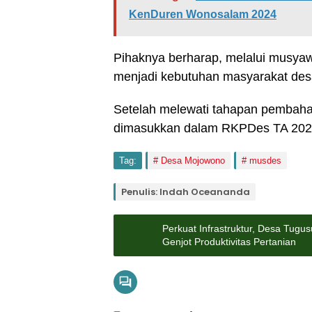
KenDuren Wonosalam 2024
Pihaknya berharap, melalui musyaw
menjadi kebutuhan masyarakat desa
Setelah melewati tahapan pembahas
dimasukkan dalam RKPDes TA 2026
Tag:
Desa Mojowono
musdes
Penulis: Indah Oceananda
Perkuat Infrastruktur, Desa Tu
Genjot Produktivitas Pertanian