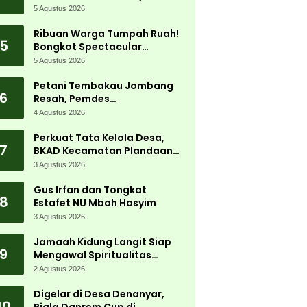
5 Agustus 2026
Ribuan Warga Tumpah Ruah!
5
Bongkot Spectacular
Carnival 2026 Jadi Pesta
5 Agustus 2026
Kemerdekaan Terbesar di
Peterongan
Petani Tembakau Jombang
6
Resah, Pemdes
Tanjungwadung dan Disperta
4 Agustus 2026
Bergerak Cepat
Perkuat Tata Kelola Desa,
7
BKAD Kecamatan Plandaan
Gelar Pelatihan Aparatur
3 Agustus 2026
Pemdes
Gus Irfan dan Tongkat
8
Estafet NU Mbah Hasyim
3 Agustus 2026
Jamaah Kidung Langit Siap
9
Mengawal Spiritualitas
Muktamar NU
2 Agustus 2026
Digelar di Desa Denanyar,
10