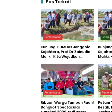
Pos Terkait
Pemerintahan
Bisnis
Kunjungi BUMDes Jenggolo
Kunjun
Sejahtera, Prof Dr Zainudin
Sejahte
Maliki: Kita Wujudkan
Maliki:
Kemandirian Ekonomi
Kemand
dengan Potensi Desa
dengan
Pemerintahan
Pemerin
Ribuan Warga Tumpah Ruah!
Petani
Bongkot Spectacular
Resah,