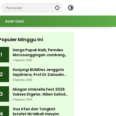
Asal-Usul
Populer Minggu Ini
Harga Pupuk Naik, Pemdes
1
Morosunggingan Jombang
Cari Solusi Lewat Kajian
7 Agustus 2026
Akademik
Kunjungi BUMDes Jenggolo
2
Sejahtera, Prof Dr Zainudin
Maliki: Kita Wujudkan
6 Agustus 2026
Kemandirian Ekonomi dengan
Potensi Desa
Miagan Umbrella Fest 2026
3
Sukses Digelar, Niken Salindry
Jadi Magnet Ribuan
6 Agustus 2026
Pengunjung
Gus Irfan dan Tongkat
4
Estafet NU Mbah Hasyim