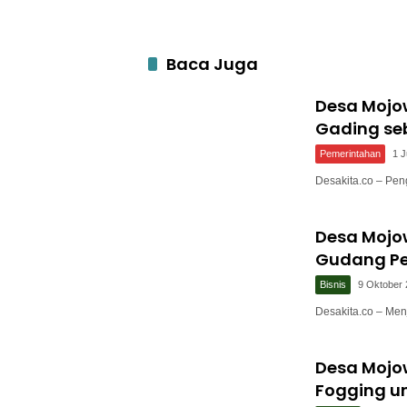
Baca Juga
Desa Mojo
Gading se
Pemerintahan
1 J
Desakita.co – P
Desa Mojo
Gudang P
Bisnis
9 Oktober
Desakita.co – Men
Desa Mojo
Fogging u