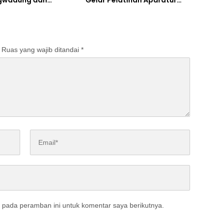
gwadung dan
Gelar Pelatihan Aparatur
ta Bergerak Cepat
Pemdes
Ruas yang wajib ditandai
*
 pada peramban ini untuk komentar saya berikutnya.