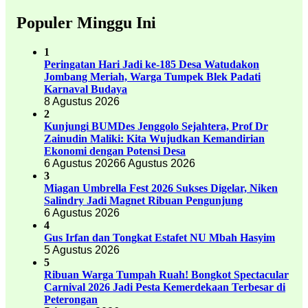
Populer Minggu Ini
1
Peringatan Hari Jadi ke-185 Desa Watudakon
Jombang Meriah, Warga Tumpek Blek Padati
Karnaval Budaya
8 Agustus 2026
2
Kunjungi BUMDes Jenggolo Sejahtera, Prof Dr
Zainudin Maliki: Kita Wujudkan Kemandirian
Ekonomi dengan Potensi Desa
6 Agustus 2026
6 Agustus 2026
3
Miagan Umbrella Fest 2026 Sukses Digelar, Niken
Salindry Jadi Magnet Ribuan Pengunjung
6 Agustus 2026
4
Gus Irfan dan Tongkat Estafet NU Mbah Hasyim
5 Agustus 2026
5
Ribuan Warga Tumpah Ruah! Bongkot Spectacular
Carnival 2026 Jadi Pesta Kemerdekaan Terbesar di
Peterongan