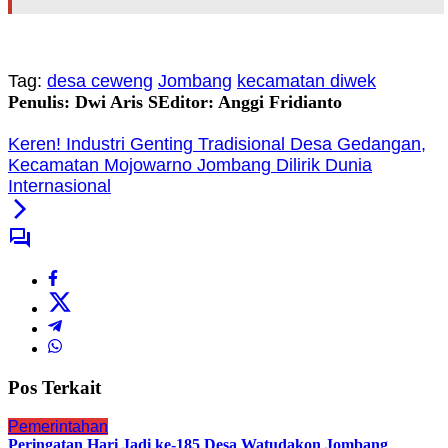
Tag:
desa ceweng
Jombang
kecamatan diwek
Penulis: Dwi Aris S
Editor: Anggi Fridianto
Keren! Industri Genting Tradisional Desa Gedangan,
Kecamatan Mojowarno Jombang Dilirik Dunia
Internasional
Pos Terkait
Pemerintahan
Peringatan Hari Jadi ke-185 Desa Watudakon Jombang