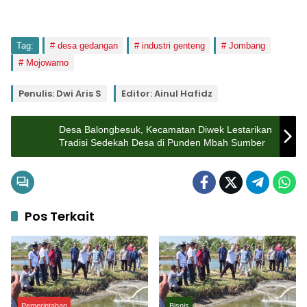
Tag:
desa gedangan
industri genteng
Jombang
Mojowarno
Penulis: Dwi Aris S
Editor: Ainul Hafidz
Desa Balongbesuk, Kecamatan Diwek Lestarikan
Tradisi Sedekah Desa di Punden Mbah Sumber
Pos Terkait
Pemerintahan
Bisnis