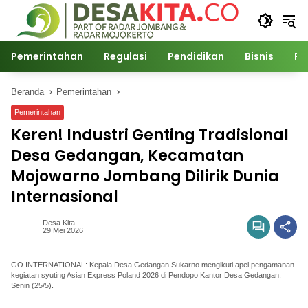
Langsung
ke
konten
Pemerintahan
Regulasi
Pendidikan
Bisnis
Po
Beranda
Pemerintahan
Pemerintahan
Keren! Industri Genting Tradisional
Desa Gedangan, Kecamatan
Mojowarno Jombang Dilirik Dunia
Internasional
Desa Kita
29 Mei 2026
GO INTERNATIONAL: Kepala Desa Gedangan Sukarno mengikuti apel pengamanan
kegiatan syuting Asian Express Poland 2026 di Pendopo Kantor Desa Gedangan,
Senin (25/5).