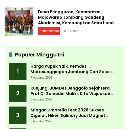
Desa Penggaron, Kecamatan
Mojowarno Jombang Gandeng
Akademisi, Kembangkan Smart and
Sustainable Village, Ini Tujuannya
Pemerintahan
25 Juli 2026
Populer Minggu Ini
Harga Pupuk Naik, Pemdes
1
Morosunggingan Jombang Cari Solusi
Lewat Kajian Akademik
7 Agustus 2026
Kunjungi BUMDes Jenggolo Sejahtera,
2
Prof Dr Zainudin Maliki: Kita Wujudkan
Kemandirian Ekonomi dengan Potensi
6 Agustus 2026
Desa
Miagan Umbrella Fest 2026 Sukses
3
Digelar, Niken Salindry Jadi Magnet
Ribuan Pengunjung
6 Agustus 2026