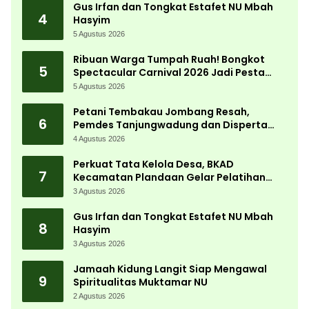
Gus Irfan dan Tongkat Estafet NU Mbah
4
Hasyim
5 Agustus 2026
Ribuan Warga Tumpah Ruah! Bongkot
5
Spectacular Carnival 2026 Jadi Pesta
Kemerdekaan Terbesar di Peterongan
5 Agustus 2026
Petani Tembakau Jombang Resah,
6
Pemdes Tanjungwadung dan Disperta
Bergerak Cepat
4 Agustus 2026
Perkuat Tata Kelola Desa, BKAD
7
Kecamatan Plandaan Gelar Pelatihan
Aparatur Pemdes
3 Agustus 2026
Gus Irfan dan Tongkat Estafet NU Mbah
8
Hasyim
3 Agustus 2026
Jamaah Kidung Langit Siap Mengawal
9
Spiritualitas Muktamar NU
2 Agustus 2026