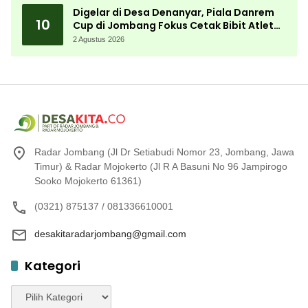
Digelar di Desa Denanyar, Piala Danrem
10
Cup di Jombang Fokus Cetak Bibit Atlet
Menembak Berprestasi
2 Agustus 2026
Radar Jombang (Jl Dr Setiabudi Nomor 23, Jombang, Jawa
Timur) & Radar Mojokerto (Jl R A Basuni No 96 Jampirogo
Sooko Mojokerto 61361)
(0321) 875137 / 081336610001
desakitaradarjombang@gmail.com
Kategori
Kategori