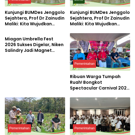
Kunjungi BUMDes Jenggolo
Kunjungi BUMDes Jenggolo
Sejahtera, Prof Dr Zainudin
Sejahtera, Prof Dr Zainudin
Maliki: Kita Wujudkan
Maliki: Kita Wujudkan
Pemerintahan
Kemandirian Ekonomi
Kemandirian Ekonomi
dengan Potensi Desa
dengan Potensi Desa
Miagan Umbrella Fest
2026 Sukses Digelar, Niken
Salindry Jadi Magnet
Ribuan Pengunjung
Pemerintahan
Ribuan Warga Tumpah
Ruah! Bongkot
Spectacular Carnival 2026
Jadi Pesta Kemerdekaan
Terbesar di Peterongan
Pemerintahan
Pemerintahan