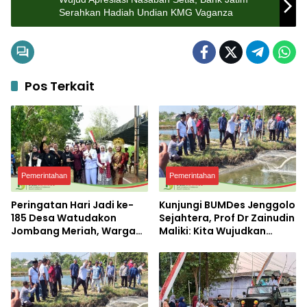
Serahkan Hadiah Undian KMG Vaganza
Pos Terkait
Pemerintahan
Pemerintahan
Peringatan Hari Jadi ke-
Kunjungi BUMDes Jenggolo
185 Desa Watudakon
Sejahtera, Prof Dr Zainudin
Jombang Meriah, Warga
Maliki: Kita Wujudkan
Tumpek Blek Padati
Kemandirian Ekonomi
Karnaval Budaya
dengan Potensi Desa