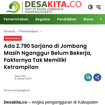
Langsung
ke
konten
Pemerintahan
Regulasi
Pendidikan
Bisnis
Po
Beranda
Pemerintahan
Pemerintahan
Ada 2.790 Sarjana di Jombang
Masih Nganggur Belum Bekerja,
Faktornya Tak Memiliki
Ketrampilan
Desa Kita
9 Januari 2024
Ilustrasi pengangguran
Desakita.co –
Angka pengangguran di Kabupaten