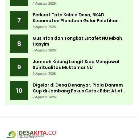
Bergerak Cepat
4 Agustus 2026
Perkuat Tata Kelola Desa, BKAD
7
Kecamatan Plandaan Gelar Pelatihan
Aparatur Pemdes
3 Agustus 2026
Gus Irfan dan Tongkat Estafet NU Mbah
8
Hasyim
3 Agustus 2026
Jamaah Kidung Langit Siap Mengawal
9
Spiritualitas Muktamar NU
2 Agustus 2026
Digelar di Desa Denanyar, Piala Danrem
10
Cup di Jombang Fokus Cetak Bibit Atlet
Menembak Berprestasi
2 Agustus 2026