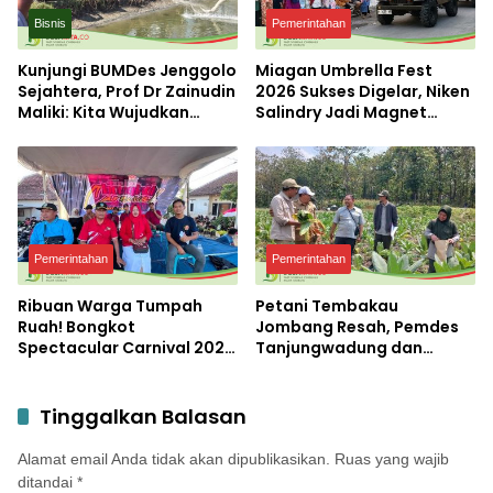
Bisnis
Pemerintahan
Kunjungi BUMDes Jenggolo
Miagan Umbrella Fest
Sejahtera, Prof Dr Zainudin
2026 Sukses Digelar, Niken
Maliki: Kita Wujudkan
Salindry Jadi Magnet
Kemandirian Ekonomi
Ribuan Pengunjung
dengan Potensi Desa
Pemerintahan
Pemerintahan
Ribuan Warga Tumpah
Petani Tembakau
Ruah! Bongkot
Jombang Resah, Pemdes
Spectacular Carnival 2026
Tanjungwadung dan
Jadi Pesta Kemerdekaan
Disperta Bergerak Cepat
Terbesar di Peterongan
Tinggalkan Balasan
Alamat email Anda tidak akan dipublikasikan.
Ruas yang wajib
ditandai
*