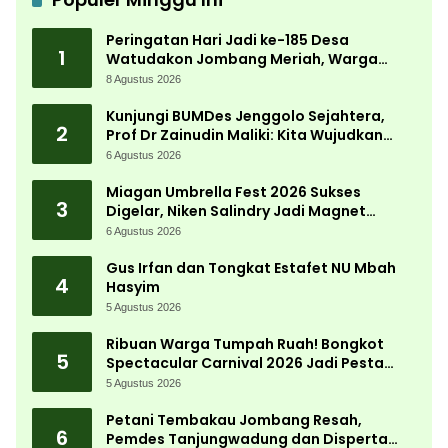
Peringatan Hari Jadi ke-185 Desa
1
Watudakon Jombang Meriah, Warga
Tumpek Blek Padati Karnaval Budaya
8 Agustus 2026
Kunjungi BUMDes Jenggolo Sejahtera,
2
Prof Dr Zainudin Maliki: Kita Wujudkan
Kemandirian Ekonomi dengan Potensi
6 Agustus 2026
Desa
Miagan Umbrella Fest 2026 Sukses
3
Digelar, Niken Salindry Jadi Magnet
Ribuan Pengunjung
6 Agustus 2026
Gus Irfan dan Tongkat Estafet NU Mbah
4
Hasyim
5 Agustus 2026
Ribuan Warga Tumpah Ruah! Bongkot
5
Spectacular Carnival 2026 Jadi Pesta
Kemerdekaan Terbesar di Peterongan
5 Agustus 2026
Petani Tembakau Jombang Resah,
6
Pemdes Tanjungwadung dan Disperta