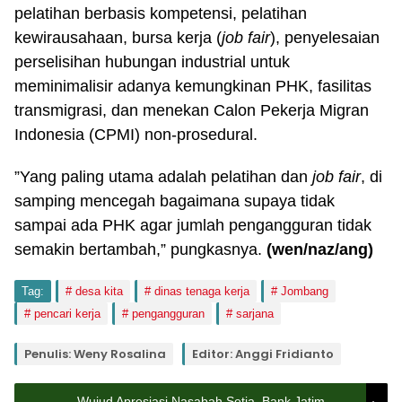
pelatihan berbasis kompetensi, pelatihan
kewirausahaan, bursa kerja (
job fair
), penyelesaian
perselisihan hubungan industrial untuk
meminimalisir adanya kemungkinan PHK, fasilitas
transmigrasi, dan menekan Calon Pekerja Migran
Indonesia (CPMI) non-prosedural.
”Yang paling utama adalah pelatihan dan
job fair
, di
samping mencegah bagaimana supaya tidak
sampai ada PHK agar jumlah pengangguran tidak
semakin bertambah,” pungkasnya.
(wen
/naz/ang
)
Tag:
desa kita
dinas tenaga kerja
Jombang
pencari kerja
pengangguran
sarjana
Penulis: Weny Rosalina
Editor: Anggi Fridianto
Wujud Apresiasi Nasabah Setia, Bank Jatim