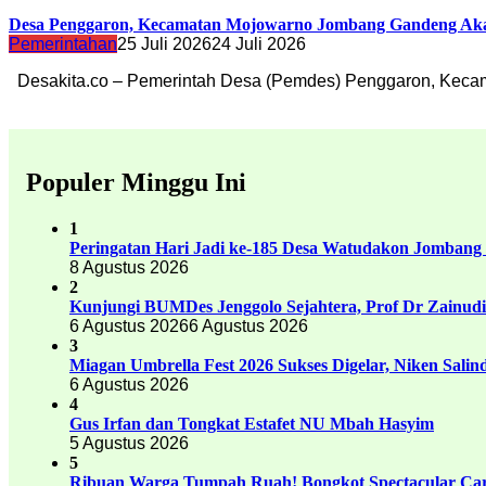
Desa Penggaron, Kecamatan Mojowarno Jombang Gandeng Akade
Pemerintahan
25 Juli 2026
24 Juli 2026
Desakita.co – Pemerintah Desa (Pemdes) Penggaron, Kec
Populer Minggu Ini
1
Peringatan Hari Jadi ke-185 Desa Watudakon Jombang
8 Agustus 2026
2
Kunjungi BUMDes Jenggolo Sejahtera, Prof Dr Zainud
6 Agustus 2026
6 Agustus 2026
3
Miagan Umbrella Fest 2026 Sukses Digelar, Niken Sali
6 Agustus 2026
4
Gus Irfan dan Tongkat Estafet NU Mbah Hasyim
5 Agustus 2026
5
Ribuan Warga Tumpah Ruah! Bongkot Spectacular Carn