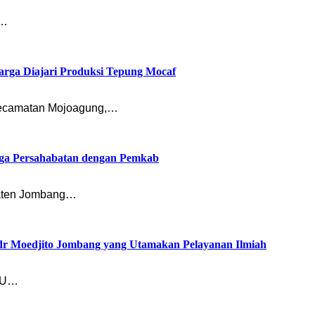
n…
rga Diajari Produksi Tepung Mocaf
ecamatan Mojoagung,…
ga Persahabatan dengan Pemkab
paten Jombang…
 dr Moedjito Jombang yang Utamakan Pelayanan Ilmiah
RSU…