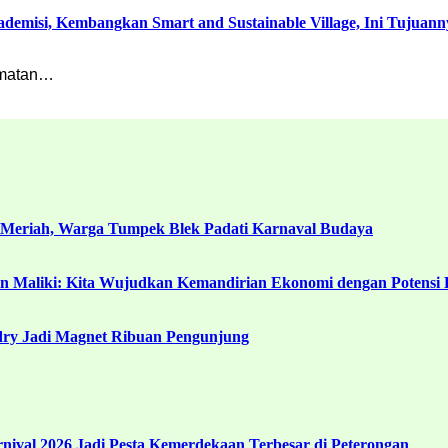
misi, Kembangkan Smart and Sustainable Village, Ini Tujuann
amatan…
 Meriah, Warga Tumpek Blek Padati Karnaval Budaya
in Maliki: Kita Wujudkan Kemandirian Ekonomi dengan Potensi 
ndry Jadi Magnet Ribuan Pengunjung
ival 2026 Jadi Pesta Kemerdekaan Terbesar di Peterongan