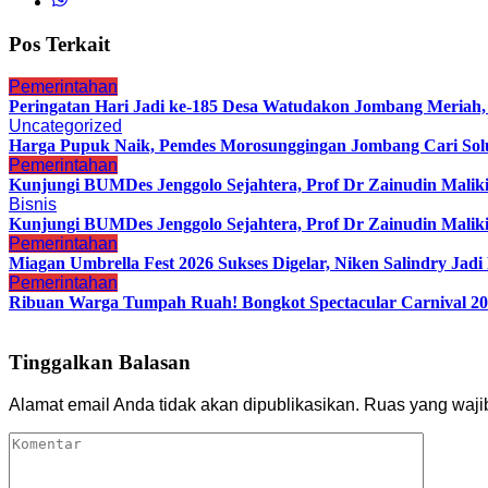
Pos Terkait
Pemerintahan
Peringatan Hari Jadi ke-185 Desa Watudakon Jombang Meriah
Uncategorized
Harga Pupuk Naik, Pemdes Morosunggingan Jombang Cari Sol
Pemerintahan
Kunjungi BUMDes Jenggolo Sejahtera, Prof Dr Zainudin Malik
Bisnis
Kunjungi BUMDes Jenggolo Sejahtera, Prof Dr Zainudin Malik
Pemerintahan
Miagan Umbrella Fest 2026 Sukses Digelar, Niken Salindry Ja
Pemerintahan
Ribuan Warga Tumpah Ruah! Bongkot Spectacular Carnival 202
Tinggalkan Balasan
Alamat email Anda tidak akan dipublikasikan.
Ruas yang waji