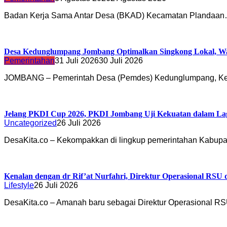
Badan Kerja Sama Antar Desa (BKAD) Kecamatan Plandaa
Desa Kedunglumpang Jombang Optimalkan Singkong Lokal, Wa
Pemerintahan
31 Juli 2026
30 Juli 2026
JOMBANG – Pemerintah Desa (Pemdes) Kedunglumpang, K
Jelang PKDI Cup 2026, PKDI Jombang Uji Kekuatan dalam La
Uncategorized
26 Juli 2026
DesaKita.co – Kekompakkan di lingkup pemerintahan Kabu
Kenalan dengan dr Rif’at Nurfahri, Direktur Operasional RSU
Lifestyle
26 Juli 2026
DesaKita.co – Amanah baru sebagai Direktur Operasional 