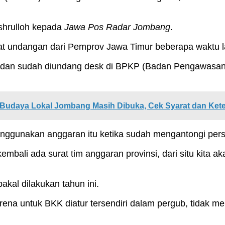
ashrulloh kepada
Jawa Pos Radar Jombang
.
at undangan dari Pemprov Jawa Timur beberapa waktu l
m) dan sudah diundang desk di BPKP (Badan Pengawasa
i Budaya Lokal Jombang Masih Dibuka, Cek Syarat dan Ket
menggunakan anggaran itu ketika sudah mengantongi per
kembali ada surat tim anggaran provinsi, dari situ kit
bakal dilakukan tahun ini.
a untuk BKK diatur tersendiri dalam pergub, tidak me