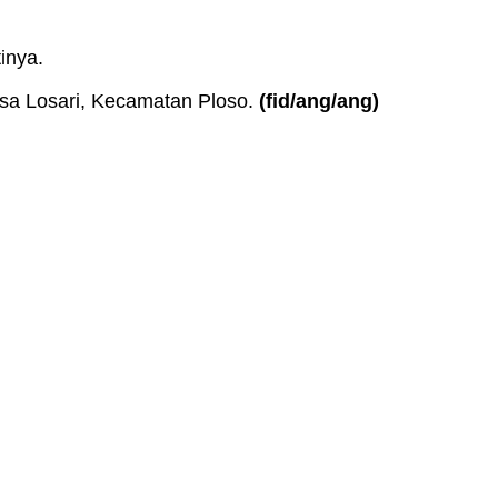
inya.
sa Losari, Kecamatan Ploso.
(fid
/ang/ang
)