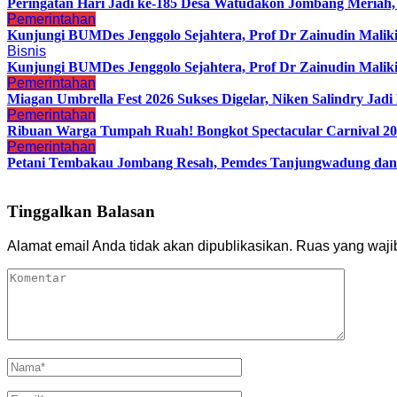
Peringatan Hari Jadi ke-185 Desa Watudakon Jombang Meriah
Pemerintahan
Kunjungi BUMDes Jenggolo Sejahtera, Prof Dr Zainudin Malik
Bisnis
Kunjungi BUMDes Jenggolo Sejahtera, Prof Dr Zainudin Malik
Pemerintahan
Miagan Umbrella Fest 2026 Sukses Digelar, Niken Salindry Ja
Pemerintahan
Ribuan Warga Tumpah Ruah! Bongkot Spectacular Carnival 202
Pemerintahan
Petani Tembakau Jombang Resah, Pemdes Tanjungwadung dan 
Tinggalkan Balasan
Alamat email Anda tidak akan dipublikasikan.
Ruas yang waji