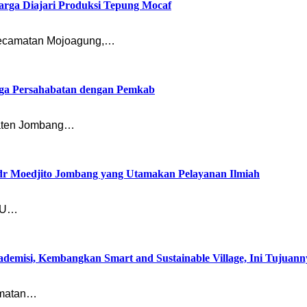
rga Diajari Produksi Tepung Mocaf
ecamatan Mojoagung,…
ga Persahabatan dengan Pemkab
paten Jombang…
 dr Moedjito Jombang yang Utamakan Pelayanan Ilmiah
RSU…
misi, Kembangkan Smart and Sustainable Village, Ini Tujuann
amatan…