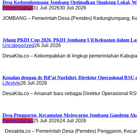
Desa Kedunglumpang Jombang Optimalkan Singkong Lokal, Wa
Pemerintahan
31 Juli 2026
30 Juli 2026
JOMBANG – Pemerintah Desa (Pemdes) Kedunglumpang, K
Jelang PKDI Cup 2026, PKDI Jombang Uji Kekuatan dalam La
Uncategorized
26 Juli 2026
DesaKita.co – Kekompakkan di lingkup pemerintahan Kabu
Kenalan dengan dr Rif’at Nurfahri, Direktur Operasional RSU
Lifestyle
26 Juli 2026
DesaKita.co – Amanah baru sebagai Direktur Operasional 
Desa Penggaron, Kecamatan Mojowarno Jombang Gandeng Akade
Pemerintahan
25 Juli 2026
24 Juli 2026
Desakita.co – Pemerintah Desa (Pemdes) Penggaron, Kec