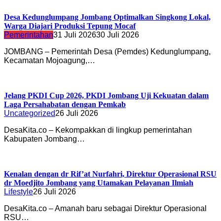
Desa Kedunglumpang Jombang Optimalkan Singkong Lokal,
Warga Diajari Produksi Tepung Mocaf
Pemerintahan
31 Juli 2026
30 Juli 2026
JOMBANG – Pemerintah Desa (Pemdes) Kedunglumpang,
Kecamatan Mojoagung,…
Jelang PKDI Cup 2026, PKDI Jombang Uji Kekuatan dalam
Laga Persahabatan dengan Pemkab
Uncategorized
26 Juli 2026
DesaKita.co – Kekompakkan di lingkup pemerintahan
Kabupaten Jombang…
Kenalan dengan dr Rif’at Nurfahri, Direktur Operasional RSU
dr Moedjito Jombang yang Utamakan Pelayanan Ilmiah
Lifestyle
26 Juli 2026
DesaKita.co – Amanah baru sebagai Direktur Operasional
RSU…