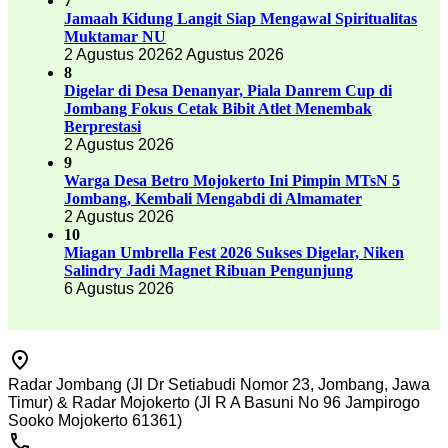
7
Jamaah Kidung Langit Siap Mengawal Spiritualitas
Muktamar NU
2 Agustus 2026
2 Agustus 2026
8
Digelar di Desa Denanyar, Piala Danrem Cup di
Jombang Fokus Cetak Bibit Atlet Menembak
Berprestasi
2 Agustus 2026
9
Warga Desa Betro Mojokerto Ini Pimpin MTsN 5
Jombang, Kembali Mengabdi di Almamater
2 Agustus 2026
10
Miagan Umbrella Fest 2026 Sukses Digelar, Niken
Salindry Jadi Magnet Ribuan Pengunjung
6 Agustus 2026
Radar Jombang (Jl Dr Setiabudi Nomor 23, Jombang, Jawa
Timur) & Radar Mojokerto (Jl R A Basuni No 96 Jampirogo
Sooko Mojokerto 61361)