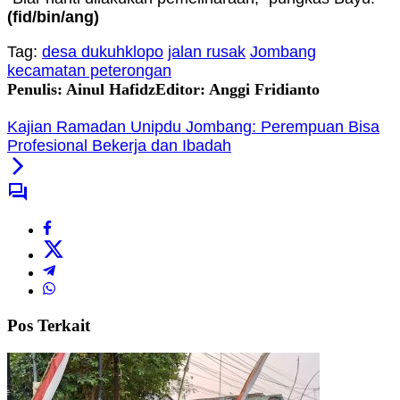
(fid
/bin/ang
)
Tag:
desa dukuhklopo
jalan rusak
Jombang
kecamatan peterongan
Penulis: Ainul Hafidz
Editor: Anggi Fridianto
Kajian Ramadan Unipdu Jombang: Perempuan Bisa
Profesional Bekerja dan Ibadah
Pos Terkait