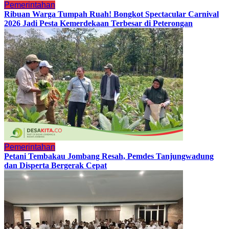
Pemerintahan
Ribuan Warga Tumpah Ruah! Bongkot Spectacular Carnival
2026 Jadi Pesta Kemerdekaan Terbesar di Peterongan
Pemerintahan
Petani Tembakau Jombang Resah, Pemdes Tanjungwadung
dan Disperta Bergerak Cepat