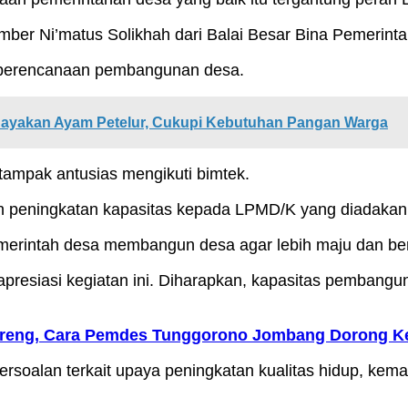
er Ni’matus Solikhah dari Balai Besar Bina Pemerint
m perencanaan pembangunan desa.
dayakan Ayam Petelur, Cukupi Kebutuhan Pangan Warga
tampak antusias mengikuti bimtek.
atan peningkatan kapasitas kepada LPMD/K yang diada
pemerintah desa membangun desa agar lebih maju dan b
resiasi kegiatan ini. Diharapkan, kapasitas pembangun
ereng, Cara Pemdes Tunggorono Jombang Dorong K
alan terkait upaya peningkatan kualitas hidup, kemand