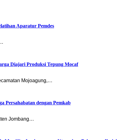
latihan Aparatur Pemdes
n…
rga Diajari Produksi Tepung Mocaf
ecamatan Mojoagung,…
ga Persahabatan dengan Pemkab
paten Jombang…