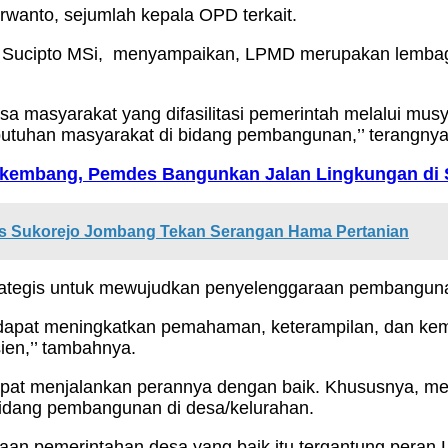
urwanto, sejumlah kepala OPD terkait.
Sucipto MSi, menyampaikan, LPMD merupakan lembaga
a masyarakat yang difasilitasi pemerintah melalui mus
tuhan masyarakat di bidang pembangunan,’’ terangnya
erkembang, Pemdes Bangunkan Jalan Lingkungan di 
es Sukorejo Jombang Tekan Serangan Hama Pertanian
ategis untuk mewujudkan penyelenggaraan pembangunan di
rta dapat meningkatkan pemahaman, keterampilan, dan 
ien,’’ tambahnya.
dapat menjalankan perannya dengan baik. Khususnya, 
idang pembangunan di desa/kelurahan.
aan pemerintahan desa yang baik itu tergantung peran 