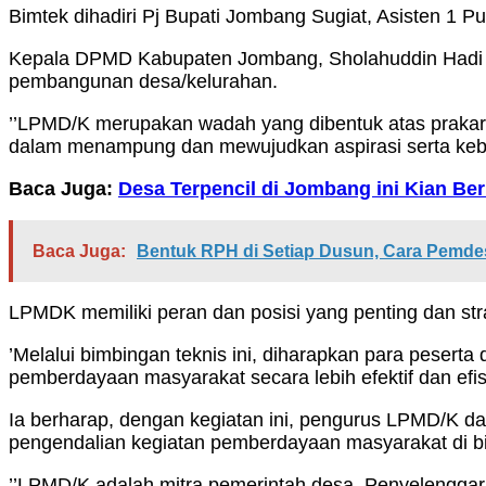
Bimtek dihadiri Pj Bupati Jombang Sugiat, Asisten 1 P
Kepala DPMD Kabupaten Jombang, Sholahuddin Hadi 
pembangunan desa/kelurahan.
’’LPMD/K merupakan wadah yang dibentuk atas prakars
dalam menampung dan mewujudkan aspirasi serta kebu
Baca Juga:
Desa Terpencil di Jombang ini Kian B
Baca Juga:
Bentuk RPH di Setiap Dusun, Cara Pemd
LPMDK memiliki peran dan posisi yang penting dan str
’Melalui bimbingan teknis ini, diharapkan para pese
pemberdayaan masyarakat secara lebih efektif dan efis
Ia berharap, dengan kegiatan ini, pengurus LPMD/K 
pengendalian kegiatan pemberdayaan masyarakat di b
’’LPMD/K adalah mitra pemerintah desa. Penyelenggar