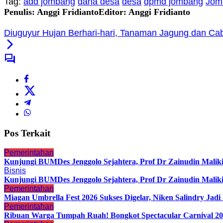
Tag:
add jombang
dana desa
desa
dpmd jombang
Jom
Penulis: Anggi Fridianto
Editor: Anggi Fridianto
Diuguyur Hujan Berhari-hari, Tanaman Jagung dan C
Pos Terkait
Pemerintahan
Kunjungi BUMDes Jenggolo Sejahtera, Prof Dr Zainudin Malik
Bisnis
Kunjungi BUMDes Jenggolo Sejahtera, Prof Dr Zainudin Malik
Pemerintahan
Miagan Umbrella Fest 2026 Sukses Digelar, Niken Salindry Ja
Pemerintahan
Ribuan Warga Tumpah Ruah! Bongkot Spectacular Carnival 202