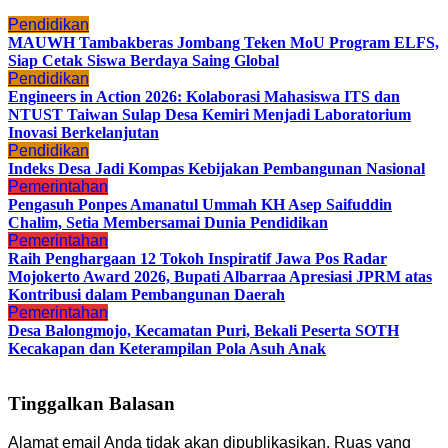
Pendidikan
MAUWH Tambakberas Jombang Teken MoU Program ELFS,
Siap Cetak Siswa Berdaya Saing Global
Pendidikan
Engineers in Action 2026: Kolaborasi Mahasiswa ITS dan
NTUST Taiwan Sulap Desa Kemiri Menjadi Laboratorium
Inovasi Berkelanjutan
Pendidikan
Indeks Desa Jadi Kompas Kebijakan Pembangunan Nasional
Pemerintahan
Pengasuh Ponpes Amanatul Ummah KH Asep Saifuddin
Chalim, Setia Membersamai Dunia Pendidikan
Pemerintahan
Raih Penghargaan 12 Tokoh Inspiratif Jawa Pos Radar
Mojokerto Award 2026, Bupati Albarraa Apresiasi JPRM atas
Kontribusi dalam Pembangunan Daerah
Pemerintahan
Desa Balongmojo, Kecamatan Puri, Bekali Peserta SOTH
Kecakapan dan Keterampilan Pola Asuh Anak
Tinggalkan Balasan
Alamat email Anda tidak akan dipublikasikan.
Ruas yang