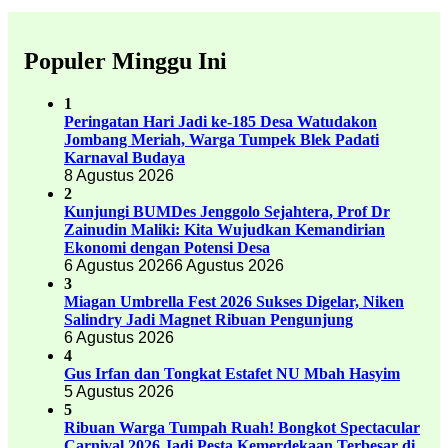
Populer Minggu Ini
1
Peringatan Hari Jadi ke-185 Desa Watudakon
Jombang Meriah, Warga Tumpek Blek Padati
Karnaval Budaya
8 Agustus 2026
2
Kunjungi BUMDes Jenggolo Sejahtera, Prof Dr
Zainudin Maliki: Kita Wujudkan Kemandirian
Ekonomi dengan Potensi Desa
6 Agustus 2026
6 Agustus 2026
3
Miagan Umbrella Fest 2026 Sukses Digelar, Niken
Salindry Jadi Magnet Ribuan Pengunjung
6 Agustus 2026
4
Gus Irfan dan Tongkat Estafet NU Mbah Hasyim
5 Agustus 2026
5
Ribuan Warga Tumpah Ruah! Bongkot Spectacular
Carnival 2026 Jadi Pesta Kemerdekaan Terbesar di