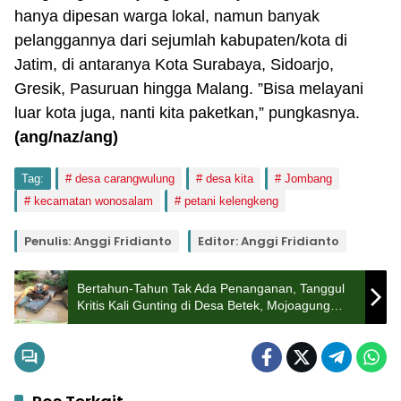
hanya dipesan warga lokal, namun banyak
pelanggannya dari sejumlah kabupaten/kota di
Jatim, di antaranya Kota Surabaya, Sidoarjo,
Gresik, Pasuruan hingga Malang. ”Bisa melayani
luar kota juga, nanti kita paketkan,” pungkasnya.
(ang/naz/ang)
Tag:
desa carangwulung
desa kita
Jombang
kecamatan wonosalam
petani kelengkeng
Penulis: Anggi Fridianto
Editor: Anggi Fridianto
Bertahun-Tahun Tak Ada Penanganan, Tanggul
Kritis Kali Gunting di Desa Betek, Mojoagung
Jombang Akhirnya Diperbaiki