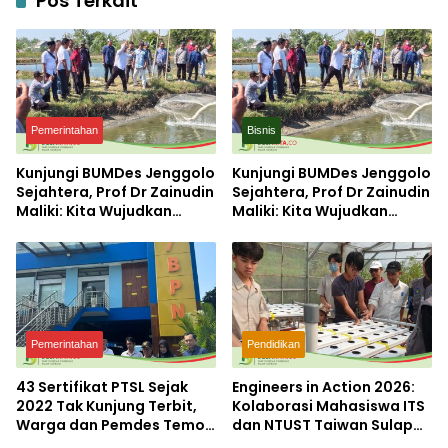
Pos Terkait
Pemerintahan
Bisnis
Kunjungi BUMDes Jenggolo
Kunjungi BUMDes Jenggolo
Sejahtera, Prof Dr Zainudin
Sejahtera, Prof Dr Zainudin
Maliki: Kita Wujudkan
Maliki: Kita Wujudkan
Kemandirian Ekonomi
Kemandirian Ekonomi
dengan Potensi Desa
dengan Potensi Desa
Pemerintahan
Pendidikan
43 Sertifikat PTSL Sejak
Engineers in Action 2026:
2022 Tak Kunjung Terbit,
Kolaborasi Mahasiswa ITS
Warga dan Pemdes Temon
dan NTUST Taiwan Sulap
Luruk Kantor BPN
Desa Kemiri Menjadi