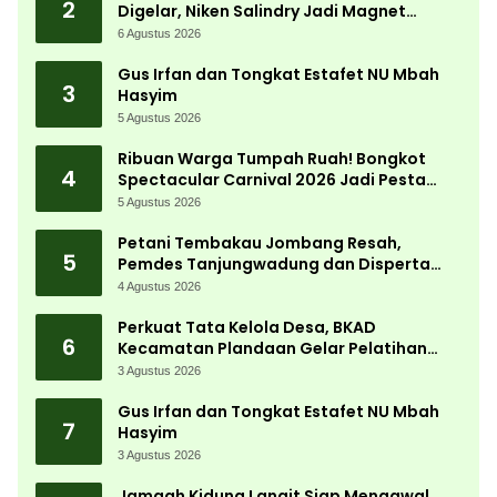
2
Digelar, Niken Salindry Jadi Magnet
Ribuan Pengunjung
6 Agustus 2026
Gus Irfan dan Tongkat Estafet NU Mbah
3
Hasyim
5 Agustus 2026
Ribuan Warga Tumpah Ruah! Bongkot
4
Spectacular Carnival 2026 Jadi Pesta
Kemerdekaan Terbesar di Peterongan
5 Agustus 2026
Petani Tembakau Jombang Resah,
5
Pemdes Tanjungwadung dan Disperta
Bergerak Cepat
4 Agustus 2026
Perkuat Tata Kelola Desa, BKAD
6
Kecamatan Plandaan Gelar Pelatihan
Aparatur Pemdes
3 Agustus 2026
Gus Irfan dan Tongkat Estafet NU Mbah
7
Hasyim
3 Agustus 2026
Jamaah Kidung Langit Siap Mengawal