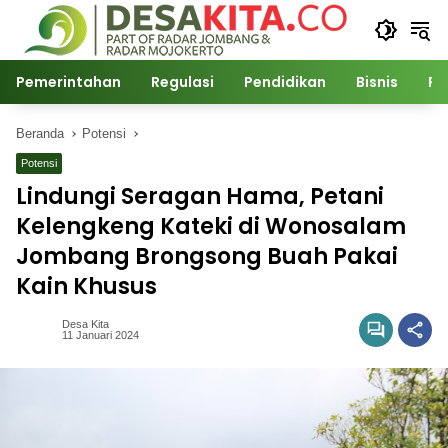
Langsung
ke
konten
Pemerintahan
Regulasi
Pendidikan
Bisnis
Po
Beranda
Potensi
Potensi
Lindungi Seragan Hama, Petani
Kelengkeng Kateki di Wonosalam
Jombang Brongsong Buah Pakai
Kain Khusus
Desa Kita
11 Januari 2024