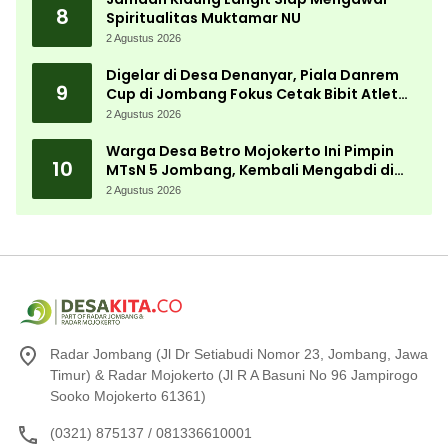
8
Spiritualitas Muktamar NU
2 Agustus 2026
Digelar di Desa Denanyar, Piala Danrem
9
Cup di Jombang Fokus Cetak Bibit Atlet
Menembak Berprestasi
2 Agustus 2026
Warga Desa Betro Mojokerto Ini Pimpin
10
MTsN 5 Jombang, Kembali Mengabdi di
Almamater
2 Agustus 2026
Radar Jombang (Jl Dr Setiabudi Nomor 23, Jombang, Jawa
Timur) & Radar Mojokerto (Jl R A Basuni No 96 Jampirogo
Sooko Mojokerto 61361)
(0321) 875137 / 081336610001