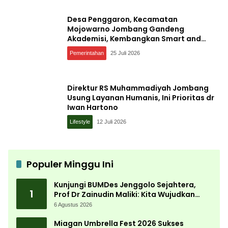
Desa Penggaron, Kecamatan
Mojowarno Jombang Gandeng
Akademisi, Kembangkan Smart and
Sustainable Village, Ini Tujuannya
Pemerintahan
25 Juli 2026
Direktur RS Muhammadiyah Jombang
Usung Layanan Humanis, Ini Prioritas dr
Iwan Hartono
Lifestyle
12 Juli 2026
Populer Minggu Ini
Kunjungi BUMDes Jenggolo Sejahtera,
1
Prof Dr Zainudin Maliki: Kita Wujudkan
Kemandirian Ekonomi dengan Potensi
6 Agustus 2026
Desa
Miagan Umbrella Fest 2026 Sukses