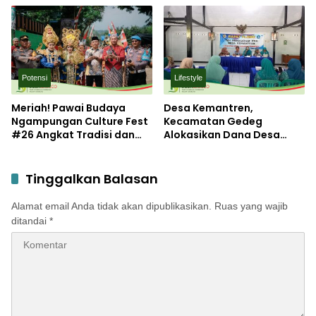
Mojokerto
Laboratorium Inovasi
Berkelanjutan
Potensi
Lifestyle
Meriah! Pawai Budaya
Desa Kemantren,
Ngampungan Culture Fest
Kecamatan Gedeg
#26 Angkat Tradisi dan
Alokasikan Dana Desa
Potensi Desa
untuk Tanggulangi
Stunting
Tinggalkan Balasan
Alamat email Anda tidak akan dipublikasikan.
Ruas yang wajib
ditandai
*