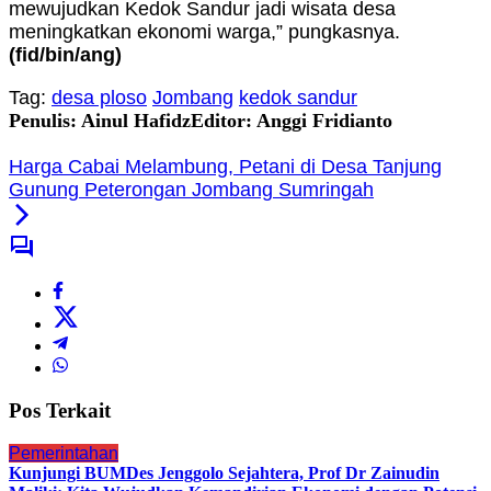
mewujudkan Kedok Sandur jadi wisata desa
meningkatkan ekonomi warga,” pungkasnya.
(fid
/bin/ang
)
Tag:
desa ploso
Jombang
kedok sandur
Penulis: Ainul Hafidz
Editor: Anggi Fridianto
Harga Cabai Melambung, Petani di Desa Tanjung
Gunung Peterongan Jombang Sumringah
Pos Terkait
Pemerintahan
Kunjungi BUMDes Jenggolo Sejahtera, Prof Dr Zainudin