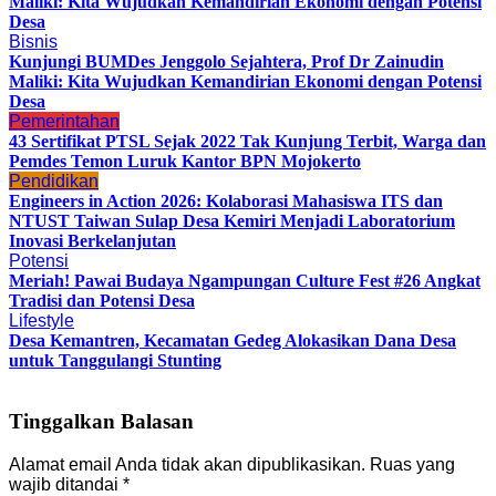
Maliki: Kita Wujudkan Kemandirian Ekonomi dengan Potensi
Desa
Bisnis
Kunjungi BUMDes Jenggolo Sejahtera, Prof Dr Zainudin
Maliki: Kita Wujudkan Kemandirian Ekonomi dengan Potensi
Desa
Pemerintahan
43 Sertifikat PTSL Sejak 2022 Tak Kunjung Terbit, Warga dan
Pemdes Temon Luruk Kantor BPN Mojokerto
Pendidikan
Engineers in Action 2026: Kolaborasi Mahasiswa ITS dan
NTUST Taiwan Sulap Desa Kemiri Menjadi Laboratorium
Inovasi Berkelanjutan
Potensi
Meriah! Pawai Budaya Ngampungan Culture Fest #26 Angkat
Tradisi dan Potensi Desa
Lifestyle
Desa Kemantren, Kecamatan Gedeg Alokasikan Dana Desa
untuk Tanggulangi Stunting
Tinggalkan Balasan
Alamat email Anda tidak akan dipublikasikan.
Ruas yang
wajib ditandai
*