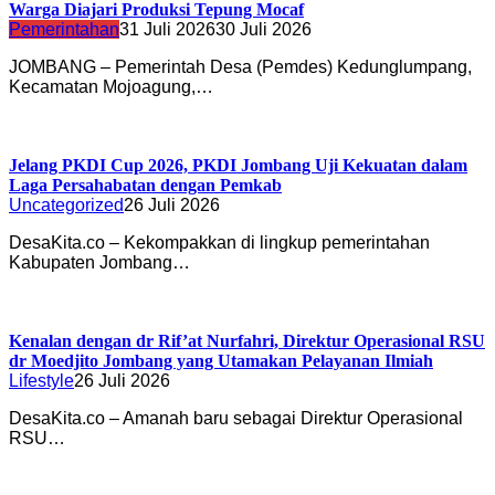
Warga Diajari Produksi Tepung Mocaf
Pemerintahan
31 Juli 2026
30 Juli 2026
JOMBANG – Pemerintah Desa (Pemdes) Kedunglumpang,
Kecamatan Mojoagung,…
Jelang PKDI Cup 2026, PKDI Jombang Uji Kekuatan dalam
Laga Persahabatan dengan Pemkab
Uncategorized
26 Juli 2026
DesaKita.co – Kekompakkan di lingkup pemerintahan
Kabupaten Jombang…
Kenalan dengan dr Rif’at Nurfahri, Direktur Operasional RSU
dr Moedjito Jombang yang Utamakan Pelayanan Ilmiah
Lifestyle
26 Juli 2026
DesaKita.co – Amanah baru sebagai Direktur Operasional
RSU…