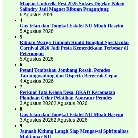
Miagan Umbrella Fest 2026 Sukses Digelar, Niken
Salindry Jadi Magnet Ribuan Pengunjung
6 Agustus 2026
4
Gus Irfan dan Tongkat Estafet NU Mbah Hasyim
5 Agustus 2026
5
Ribuan Warga Tumpah Ruah! Bongkot Spectacular
Carnival 2026 Jadi Pesta Kemerdekaan Terbesar di
Peterongan
5 Agustus 2026
6
Petani Tembakau Jombang Resah, Pemdes
Tanjungwadung dan Disperta Bergerak Cepat
4 Agustus 2026
7
Perkuat Tata Kelola Desa, BKAD Kecamatan
Plandaan Gelar Pelatihan Aparatur Pemdes
3 Agustus 2026
2 Agustus 2026
8
Gus Irfan dan Tongkat Estafet NU Mbah Hasyim
3 Agustus 2026
2 Agustus 2026
9
Jamaah Kidung Langit Siap Mengawal Spiritualitas
Muktamar NU